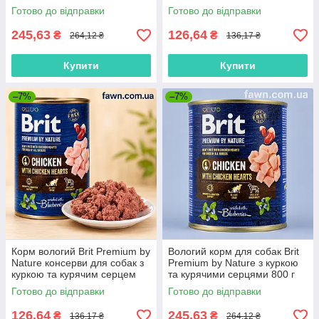
Готово до відправки
Готово до відправки
245,63
126,64
₴
₴
264,12 ₴
136,17 ₴
Купити
Купити
–7%
–7%
Корм вологий Brit Premium by
Вологий корм для собак Brit
Nature консерви для собак з
Premium by Nature з куркою
куркою та курячим серцем
та курячими серцями 800 г
400 г
Готово до відправки
Готово до відправки
126,64
245,63
₴
₴
136,17 ₴
264,12 ₴