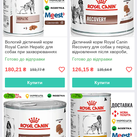
Вологий дієтичний корм
Дієтичний корм Royal Canin
Royal Canin Hepatic для
Recovery для собак у період
собак при захворюваннях
відновлення після хвороби,
печінки, 420 г
195 г
Готово до відправки
Готово до відправки
180,21
126,15
₴
₴
193,77 ₴
135,64 ₴
Купити
Купити
–7%
–7%