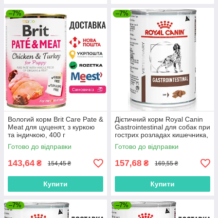
–7%
–7%
Вологий корм Brit Care Pate &
Дієтичний корм Royal Canin
Meat для цуценят, з куркою
Gastrointestinal для собак при
та індичкою, 400 г
гострих розладах кишечника,
420 г
Готово до відправки
Готово до відправки
143,64
157,68
₴
₴
154,45 ₴
169,55 ₴
Купити
Купити
–7%
–7%