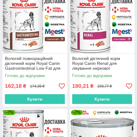
Вологий повнораційний
Вологий дієтичний корм
дієтичний корм Royal Canin
Royal Canin Renal для
Gastrointestinal Low Fat для
лікування ниркової
собак, 420 г
недостатності у собак, 420 г
Готово до відправки
Готово до відправки
162,18
180,21
₴
₴
174,39 ₴
193,77 ₴
Купити
Купити
–7%
–7%