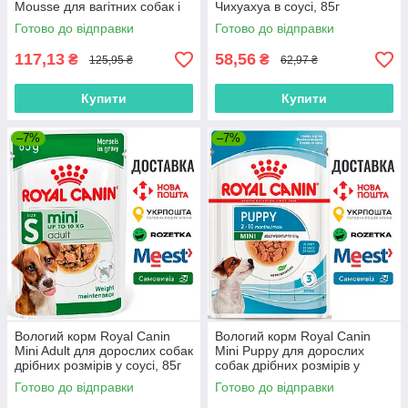
Mousse для вагітних собак і
Чихуахуа в соусі, 85г
цуценят 195 г
Готово до відправки
Готово до відправки
117,13
58,56
₴
₴
125,95 ₴
62,97 ₴
Купити
Купити
–7%
–7%
Вологий корм Royal Canin
Вологий корм Royal Canin
Mini Adult для дорослих собак
Mini Puppy для дорослих
дрібних розмірів у соусі, 85г
собак дрібних розмірів у
соусі, 85г
Готово до відправки
Готово до відправки