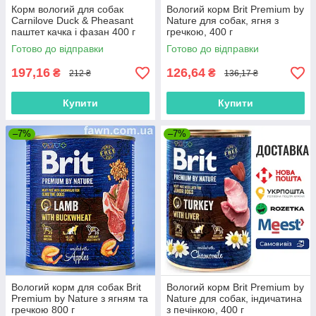
Корм вологий для собак
Вологий корм Brit Premium by
Carnilove Duck & Pheasant
Nature для собак, ягня з
паштет качка і фазан 400 г
гречкою, 400 г
Готово до відправки
Готово до відправки
197,16
126,64
₴
₴
212 ₴
136,17 ₴
Купити
Купити
–7%
–7%
Вологий корм для собак Brit
Вологий корм Brit Premium by
Premium by Nature з ягням та
Nature для собак, індичатина
гречкою 800 г
з печінкою, 400 г