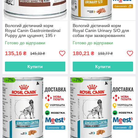
Вологий дієтичний корм
Вологий дієтичний корм
Royal Canin Gastrointestinal
Royal Canin Urinary S/O для
Puppy для цуценят, 195 г
собак при захворюваннях
нижніх сечовивідних шляхів,
Готово до відправки
Готово до відправки
420 г
135,16
180,21
₴
₴
145,33 ₴
193,77 ₴
Купити
Купити
–7%
–7%