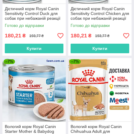
Дієтичний корм Royal Canin
Дієтичний корм Royal Canin
Sensitivity Control Duck для
Sensitivity Control Chicken для
собак при небажаній реакції
собак при небажаній реакції
на корм, 420 г
на корм, 420 г
Готово до відправки
Готово до відправки
180,21
180,21
₴
₴
193,77 ₴
193,77 ₴
Купити
Купити
–7%
–7%
Вологий корм Royal Canin
Вологий корм Royal Canin
Starter Mother & Babydog
Chihuahua Adult для