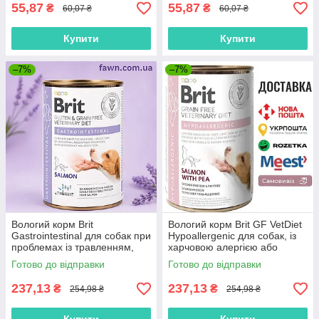
55,87
55,87
₴
₴
60,07 ₴
60,07 ₴
Купити
Купити
–7%
–7%
Вологий корм Brit
Вологий корм Brit GF VetDiet
Gastrointestinal для собак при
Hypoallergenic для собак, із
проблемах із травленням,
харчовою алергією або
лосось та горошок 400 г
непереносимістю, з лососем
Готово до відправки
Готово до відправки
та горошком, 400 г
237,13
237,13
₴
₴
254,98 ₴
254,98 ₴