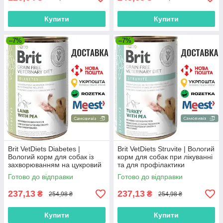
Купити
Купити
–7%
–7%
Brit VetDiets Diabetes |
Brit VetDiets Struvite | Вологий
Вологий корм для собак із
корм для собак при лікуванні
захворюванням на цукровий
та для профілактики
діабет, 400 г
сечокам'яної хвороби, 400 г
Готово до відправки
Готово до відправки
237,13
237,13
₴
₴
254,98 ₴
254,98 ₴
Купити
Купити