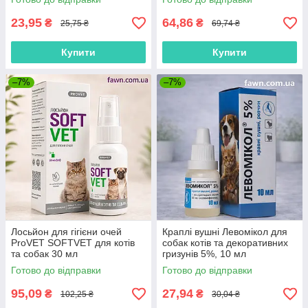
23,95
64,86
₴
₴
25,75 ₴
69,74 ₴
Купити
Купити
–7%
–7%
Лосьйон для гігієни очей
Краплі вушні Левомікол для
ProVET SOFTVET для котів
собак котів та декоративних
та собак 30 мл
гризунів 5%, 10 мл
Готово до відправки
Готово до відправки
95,09
27,94
₴
₴
102,25 ₴
30,04 ₴