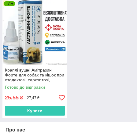
–7%
Краплі вушні Амітразин
Форте для собак та кішок при
отодектозі, саркоптозі,
демодекозі 10 мл
Готово до відправки
25,55
₴
27,47 ₴
Купити
Про нас