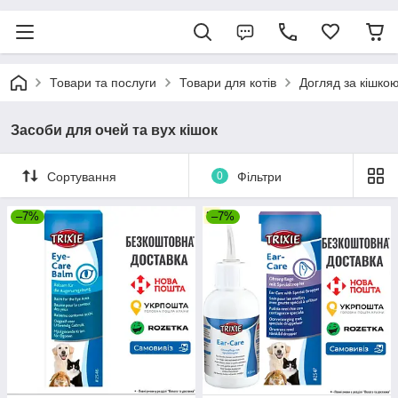
Товари та послуги
Товари для котів
Догляд за кішко
Засоби для очей та вух кішок
Сортування
0
Фільтри
–7%
–7%