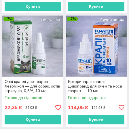
Купити
Купити
–7%
–7%
Очні краплі для тварин
Ветеринарні краплі
Левомікол — для собак, котів
Дивопрайд для очей та носа
і гризунів, 0,5%, 10 мл
тварин — 10 мл
Готово до відправки
Готово до відправки
22,35
114,05
₴
₴
24,03 ₴
122,63 ₴
Купити
Купити