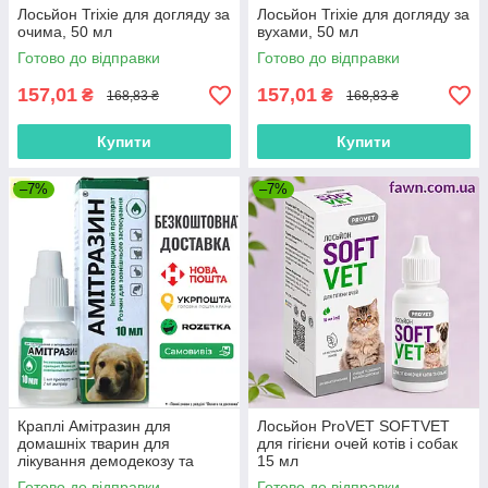
Лосьйон Trixie для догляду за
Лосьйон Trixie для догляду за
очима, 50 мл
вухами, 50 мл
Готово до відправки
Готово до відправки
157,01
157,01
₴
₴
168,83 ₴
168,83 ₴
Купити
Купити
–7%
–7%
Краплі Амітразин для
Лосьйон ProVET SOFTVET
домашніх тварин для
для гігієни очей котів і собак
лікування демодекозу та
15 мл
отодектозу 10 мл
Готово до відправки
Готово до відправки