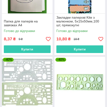
Закладки паперові Kite з
Папка для паперів на
малюнком, 5х15х50мм,100
завязках А4
шт, прямокутні
Готово до відправки
Готово до відправки
8,37
10,80
₴
₴
9 ₴
18 ₴
Купити
Купити
–40%
–40%