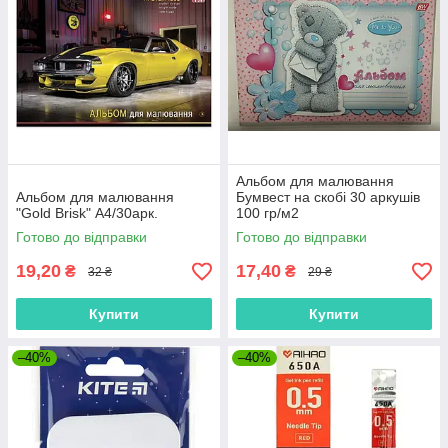
Альбом для малювання
Альбом для малювання
Бумвест на скобі 30 аркушів
"Gold Brisk" А4/30арк.
100 гр/м2
Готово до відправки
Готово до відправки
19,20
17,40
₴
₴
32 ₴
29 ₴
Купити
Купити
–40%
–40%