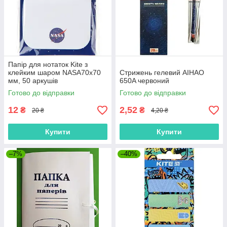
Папір для нотаток Kite з
клейким шаром NASA70х70
Стрижень гелевий AIHAO
мм, 50 аркушів
650A червоний
Готово до відправки
Готово до відправки
12
2,52
₴
₴
20 ₴
4,20 ₴
Купити
Купити
–7%
–40%