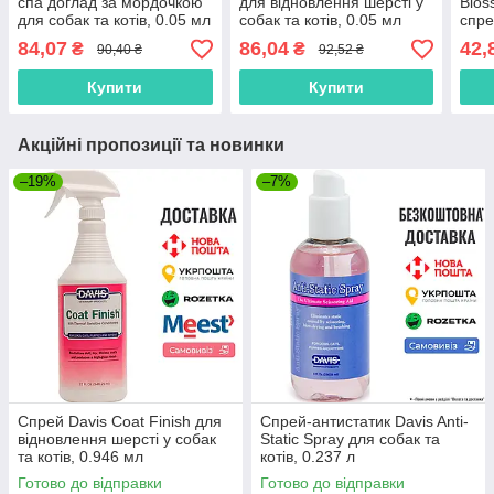
спа доглад за мордочкою
для відновлення шерсті у
Blos
для собак та котів, 0.05 мл
собак та котів, 0.05 мл
спре
84,07
86,04
42,
₴
₴
90,40 ₴
92,52 ₴
Купити
Купити
Акційні пропозиції та новинки
–19%
–7%
Спрей Davis Coat Finish для
Спрей-антистатик Davis Anti-
відновлення шерсті у собак
Static Spray для собак та
та котів, 0.946 мл
котів, 0.237 л
Готово до відправки
Готово до відправки