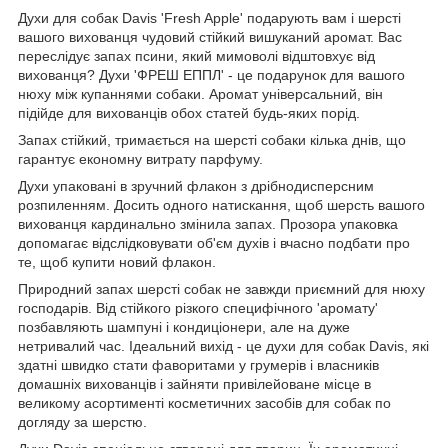
Духи для собак Davis 'Fresh Apple' подарують вам і шерсті
вашого вихованця чудовий стійкий вишуканий аромат. Вас
переслідує запах псини, який мимоволі відштовхує від
вихованця? Духи 'ФРЕШ ЕППЛ' - це подарунок для вашого
нюху між купаннями собаки. Аромат універсальний, він
підійде для вихованців обох статей будь-яких порід.
Запах стійкий, тримається на шерсті собаки кілька днів, що
гарантує економну витрату парфуму.
Духи упаковані в зручний флакон з дрібнодисперсним
розпиленням. Досить одного натискання, щоб шерсть вашого
вихованця кардинально змінила запах. Прозора упаковка
допомагає відслідковувати об'єм духів і вчасно подбати про
те, щоб купити новий флакон.
Природний запах шерсті собак не завжди приємний для нюху
господарів. Від стійкого різкого специфічного 'аромату'
позбавляють шампуні і кондиціонери, але на дуже
нетривалий час. Ідеальний вихід - це духи для собак Davis, які
здатні швидко стати фаворитами у грумерів і власників
домашніх вихованців і зайняти привілейоване місце в
великому асортименті косметичних засобів для собак по
догляду за шерстю.