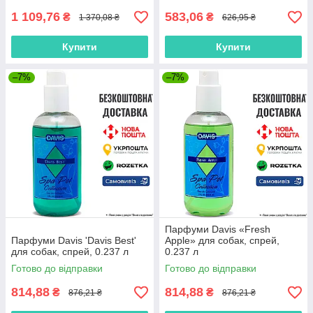
1 109,76
583,06
₴
₴
1 370,08 ₴
626,95 ₴
Купити
Купити
–7%
–7%
Парфуми Davis «Fresh
Парфуми Davis 'Davis Best'
Apple» для собак, спрей,
для собак, спрей, 0.237 л
0.237 л
Готово до відправки
Готово до відправки
814,88
814,88
₴
₴
876,21 ₴
876,21 ₴