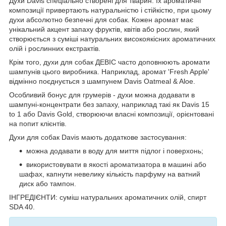
Духи Davis спеціально створені для тварин. Їх ароматичні
композиції привертають натуральністю і стійкістю, при цьому
духи абсолютно безпечні для собак. Кожен аромат має
унікальний акцент запаху фруктів, квітів або рослин, який
створюється з суміші натуральних високоякісних ароматичних
олій і рослинних екстрактів.
Крім того, духи для собак ДЕВІС часто доповнюють аромати
шампунів цього виробника. Наприклад, аромат 'Fresh Apple'
відмінно поєднується з шампунем Davis Oatmeal & Aloe.
Особливий бонус для грумерів - духи можна додавати в
шампуні-концентрати без запаху, наприклад такі як Davis 15
to 1 або Davis Gold, створюючи власні композиції, орієнтовані
на попит клієнтів.
Духи для собак Davis мають додаткове застосування:
можна додавати в воду для миття підлог і поверхонь;
використовувати в якості ароматизатора в машині або
шафах, капнути невелику кількість парфуму на ватний
диск або тампон.
ІНГРЕДІЄНТИ: суміш натуральних ароматичних олій, спирт
SDA 40.