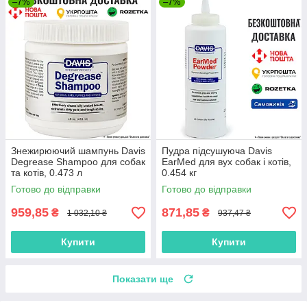
–7%
–7%
Знежирюючий шампунь Davis
Пудра підсушуюча Davis
Degrease Shampoo для собак
EarMed для вух собак і котів,
та котів, 0.473 л
0.454 кг
Готово до відправки
Готово до відправки
959,85
871,85
₴
₴
1 032,10 ₴
937,47 ₴
Купити
Купити
Показати ще