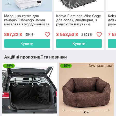
Маленька клітка для
Клітка Flamingo Wire Cage
Кліт
канарки Flamingo Jambi
для собак, дводверна, з
для 
металева з жордочками та
ручкою та висувним
ручк
кормушками
піддоном 63х43х49 см
підд
29.5х22х41см
887,22
3 553,53
7 5
₴
₴
954 ₴
3 821 ₴
Купити
Купити
Акційні пропозиції та новинки
–36%
–19%