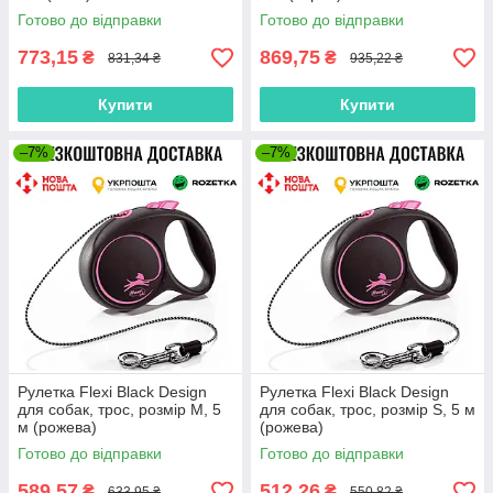
Готово до відправки
Готово до відправки
773,15
869,75
₴
₴
831,34 ₴
935,22 ₴
Купити
Купити
–7%
–7%
Рулетка Flexi Black Design
Рулетка Flexi Black Design
для собак, трос, розмір M, 5
для собак, трос, розмір S, 5 м
м (рожева)
(рожева)
Готово до відправки
Готово до відправки
589,57
512,26
₴
₴
633,95 ₴
550,82 ₴