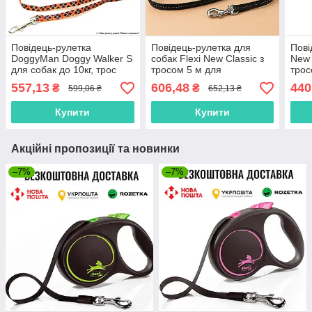
Повідець-рулетка
Повідець-рулетка для
Пові
DoggyMan Doggy Walker S
собак Flexi New Classic з
New 
для собак до 10кг, трос
тросом 5 м для
трос
5м, синій
середнього розміру собак
кг (
557,13
606,48
440
₴
₴
599,06 ₴
652,13 ₴
до 20кг
Купити
Купити
Акційні пропозиції та новинки
–7%
–7%