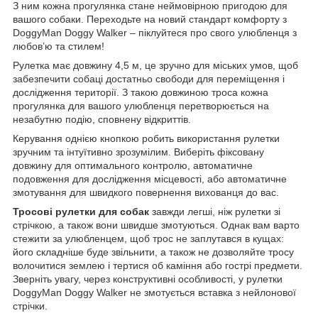
З ним кожна прогулянка стане неймовірною пригодою для
вашого собаки. Переходьте на новий стандарт комфорту з
DoggyMan Doggy Walker – піклуйтеся про свого улюбленця з
любов’ю та стилем!
Рулетка має довжину 4,5 м, це зручно для міських умов, щоб
забезпечити собаці достатньо свободи для переміщення і
дослідження території. З такою довжиною троса кожна
прогулянка для вашого улюбленця перетворюється на
незабутню подію, сповнену відкриттів.
Керування однією кнопкою робить використання рулетки
зручним та інтуїтивно зрозумілим. Виберіть фіксовану
довжину для оптимального контролю, автоматичне
подовження для дослідження місцевості, або автоматичне
змотування для швидкого повернення вихованця до вас.
Тросові рулетки для собак
завжди легші, ніж рулетки зі
стрічкою, а також вони швидше змотуються. Однак вам варто
стежити за улюбленцем, щоб трос не заплутався в кущах:
його складніше буде звільнити, а також не дозволяйте тросу
волочитися землею і тертися об каміння або гострі предмети.
Зверніть увагу, через конструктивні особливості, у рулетки
DoggyMan Doggy Walker не змотується вставка з нейлонової
стрічки.