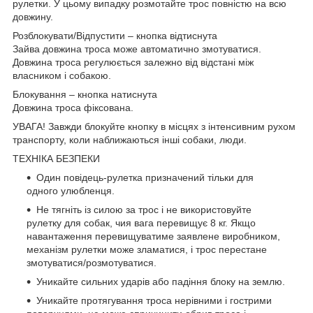
рулетки. У цьому випадку розмотайте трос повністю на всю
довжину.
Розблокувати/Відпустити – кнопка відтиснута
Зайва довжина троса може автоматично змотуватися.
Довжина троса регулюється залежно від відстані між
власником і собакою.
Блокування – кнопка натиснута
Довжина троса фіксована.
УВАГА! Завжди блокуйте кнопку в місцях з інтенсивним рухом
транспорту, коли наближаються інші собаки, люди.
ТЕХНІКА БЕЗПЕКИ
Один повідець-рулетка призначений тільки для
одного улюбленця.
Не тягніть із силою за трос і не використовуйте
рулетку для собак, чия вага перевищує 8 кг. Якщо
навантаження перевищуватиме заявлене виробником,
механізм рулетки може зламатися, і трос перестане
змотуватися/розмотуватися.
Уникайте сильних ударів або падіння блоку на землю.
Уникайте протягування троса нерівними і гострими