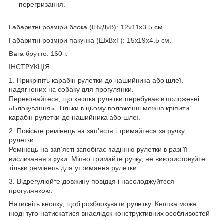
перегризання.
Габаритні розміри блока (ШхДхВ): 12х11х3.5 см.
Габаритні розміри пакунка (ШхВхГ): 15х19х4.5 см.
Вага брутто: 160 г.
ІНСТРУКЦІЯ
1. Прикріпіть карабін рулетки до нашийника або шлеї,
надягнених на собаку для прогулянки.
Переконайтеся, що кнопка рулетки перебуває в положенні
«Блокування». Тільки в цьому положенні можна кріпити
карабін рулетки до нашийника або шлеї.
2. Повісьте ремінець на зап’ястя і тримайтеся за ручку
рулетки.
Ремінець на зап’ясті запобігає падінню рулетки в разі її
вислизання з руки. Міцно тримайте ручку, не використовуйте
тільки ремінець для утримання рулетки.
3. Відрегулюйте довжину повідця і насолоджуйтеся
прогулянкою.
Натисніть кнопку, щоб розблокувати рулетку. Кнопка може
іноді туго натискатися внаслідок конструктивних особливостей