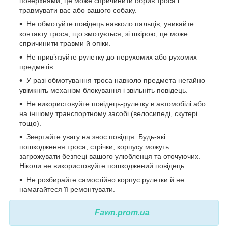
поверхнями, це може спричинити обрив троса і
травмувати вас або вашого собаку.
Не обмотуйте повідець навколо пальців, уникайте
контакту троса, що змотується, зі шкірою, це може
спричинити травми й опіки.
Не прив’язуйте рулетку до нерухомих або рухомих
предметів.
У разі обмотування троса навколо предмета негайно
увімкніть механізм блокування і звільніть повідець.
Не використовуйте повідець-рулетку в автомобілі або
на іншому транспортному засобі (велосипеді, скутері
тощо).
Звертайте увагу на знос повідця. Будь-які
пошкодження троса, стрічки, корпусу можуть
загрожувати безпеці вашого улюбленця та оточуючих.
Ніколи не використовуйте пошкоджений повідець.
Не розбирайте самостійно корпус рулетки й не
намагайтеся її ремонтувати.
Fawn.prom.ua