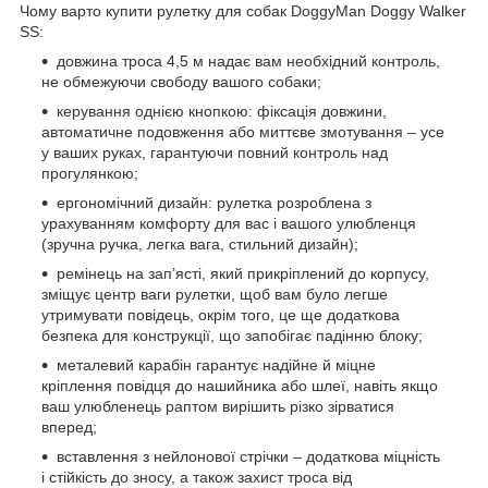
Чому варто купити рулетку для собак DoggyMan Doggy Walker
SS:
довжина троса 4,5 м надає вам необхідний контроль,
не обмежуючи свободу вашого собаки;
керування однією кнопкою: фіксація довжини,
автоматичне подовження або миттєве змотування – усе
у ваших руках, гарантуючи повний контроль над
прогулянкою;
ергономічний дизайн: рулетка розроблена з
урахуванням комфорту для вас і вашого улюбленця
(зручна ручка, легка вага, стильний дизайн);
ремінець на зап’ясті, який прикріплений до корпусу,
зміщує центр ваги рулетки, щоб вам було легше
утримувати повідець, окрім того, це ще додаткова
безпека для конструкції, що запобігає падінню блоку;
металевий карабін гарантує надійне й міцне
кріплення повідця до нашийника або шлеї, навіть якщо
ваш улюбленець раптом вирішить різко зірватися
вперед;
вставлення з нейлонової стрічки – додаткова міцність
і стійкість до зносу, а також захист троса від