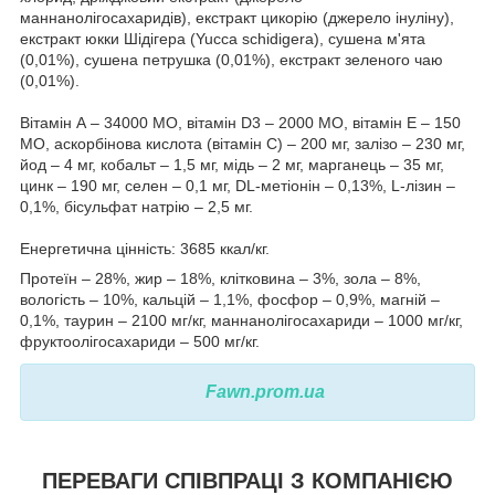
маннанолігосахаридів), екстракт цикорію (джерело інуліну),
екстракт юкки Шідігера (Yucca schidigera), сушена м'ята
(0,01%), сушена петрушка (0,01%), екстракт зеленого чаю
(0,01%).
Вітамін А – 34000 МО, вітамін D3 – 2000 МО, вітамін Е – 150
МО, аскорбінова кислота (вітамін С) – 200 мг, залізо – 230 мг,
йод – 4 мг, кобальт – 1,5 мг, мідь – 2 мг, марганець – 35 мг,
цинк – 190 мг, селен – 0,1 мг, DL-метіонін – 0,13%, L-лізин –
0,1%, бісульфат натрію – 2,5 мг.
Енергетична цінність: 3685 ккал/кг.
Протеїн – 28%, жир – 18%, клітковина – 3%, зола – 8%,
вологість – 10%, кальцій – 1,1%, фосфор – 0,9%, магній –
0,1%, таурин – 2100 мг/кг, маннанолігосахариди – 1000 мг/кг,
фруктоолігосахариди – 500 мг/кг.
Fawn.prom.ua
ПЕРЕВАГИ СПІВПРАЦІ З КОМПАНІЄЮ