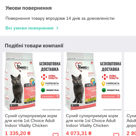
Умови повернення
Повернення товару впродовж 14 днів за домовленістю
Всі умови повернення
Подібні товари компанії
Сухий суперпреміум корм
Сухий суперпреміум корм
Сухи
для котів 1st Choice Adult
для котів 1st Choice Adult
Adul
Indoor Vitality Chicken
Indoor Vitality Chicken
доро
курка 2.72 кг
курка 10 кг
14 К
1 335,20
4 073,31
2 8
₴
₴