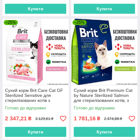
Купити
Купити
–25%
–25%
Сухий корм Brit Care Cat GF
Сухий корм Brit Premium Cat
Sterilized Sensitive для
by Nature Sterilized Salmon
стерилізованих котів з
для стерилізованих котів, з
чутливим травленням, з
лососем, 8 кг
Готово до відправки
Готово до відправки
кроликом, 7 кг
2 347,21
1 781,16
₴
₴
3 129,61 ₴
2 374,88 ₴
Купити
Купити