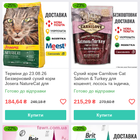
–25%
–23%
Терміни до 23.08.26
Сухий корм Carnilove Cat
Беззерновий сухий корм
Salmon & Turkey для
Josera NatureCat для
кошенят, лосось та індичка,
дорослих котів з чутливим
400 г
Готово до відправки
Готово до відправки
травленням, 0.4 кг
184,64
215,29
₴
₴
246,18 ₴
279,60 ₴
Купити
Купити
–22%
–20%