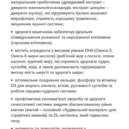
натуральним пребіотикам (дріжджовий екстракт –
джерело маннанолігосахаридів, екстракт цикорію –
джерело інуліну), які підтримують баланс кишкової
мікрофлори, сприяють хорошому травленню,
зміцненню імунної системи;
здоров'я кишечника забезпечує ідеальне
співвідношення розчинної та нерозчинної клітковини
(горохова клітковина);
містить інгредієнти з високим рівнем DHA (Омега-3,
Омега-6 жирні кислоти) (риб'ячий жир з лосося, лляне
насіння, курячий жир), які сприяють здоров'ю судин,
суглобів, зору, а також допомагають підтримувати
високу якість шерсті та здоров'я шкіри;
оптимальне поєднання кальцію, фосфору та вітаміну
D3 для міцного скелета, м'язів, рухливості суглобів та
роботи серцево-судинної системи;
профілактика сечокам'яної хвороби та здоров'я
сечостатевої системи завдяки збалансованому рівню
магнію (магній – основний «будівельний матеріал» для
струвітних каменів) та DL-метіоніну, який підкислює
сечу;
активність та довголіття: інгредієнти з