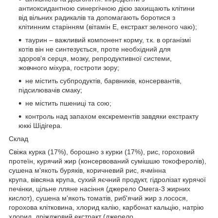
антиоксидантною синергічною дією захищають клітини
від вільних радикалів та допомагають боротися з
клітинним старінням (вітамін Е, екстракт зеленого чаю);
таурин – важливий компонент корму, т.к. в організмі
котів він не синтезується, проте необхідний для
здоров'я серця, мозку, репродуктивної системи,
жовчного міхура, гостроти зору;
не містить субпродуктів, барвників, консервантів,
підсилювачів смаку;
не містить пшениці та сою;
контроль над запахом екскрементів завдяки екстракту
юккі Шідігера.
Склад
Свіжа курка (17%), борошно з курки (17%), рис, гороховий
протеїн, курячий жир (консервований сумішшю токоферолів),
сушена м'якоть буряків, коричневий рис, ячмінна
крупа, вівсяна крупа, сухий яєчний продукт, гідролізат курячої
печінки, цільне лляне насіння (джерело Омега-3 жирних
кислот), сушена м'якоть томатів, риб'ячий жир з лосося,
горохова клітковина, хлорид калію, карбонат кальцію, натрію
хлорид, дріжджовий екстракт (джерело