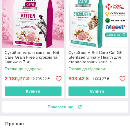
Сухий корм для кошенят Brit
Сухий корм Brit Care Cat GF
Care Grain Free з куркою та
Sterilized Urinary Health для
індичкою 7 кг
стерилізованих котів, з
куркою, 2 кг
Готово до відправки
Готово до відправки
2 180,27
803,42
₴
₴
2 795,22 ₴
1 004,27 ₴
Купити
Купити
Показати ще
Про нас