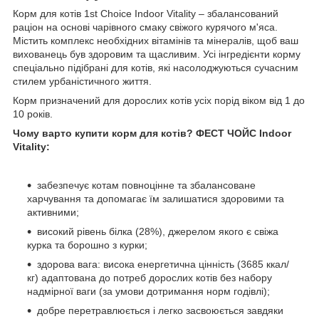
Корм для котів 1st Choice Indoor Vitality – збалансований
раціон на основі чарівного смаку свіжого курячого м'яса.
Містить комплекс необхідних вітамінів та мінералів, щоб ваш
вихованець був здоровим та щасливим. Усі інгредієнти корму
спеціально підібрані для котів, які насолоджуються сучасним
стилем урбаністичного життя.
Корм призначений для дорослих котів усіх порід віком від 1 до
10 років.
Чому варто купити корм для котів? ФЕСТ ЧОЙС Indoor
Vitality:
забезпечує котам повноцінне та збалансоване
харчування та допомагає їм залишатися здоровими та
активними;
високий рівень білка (28%), джерелом якого є свіжа
курка та борошно з курки;
здорова вага: висока енергетична цінність (3685 ккал/
кг) адаптована до потреб дорослих котів без набору
надмірної ваги (за умови дотримання норм годівлі);
добре перетравлюється і легко засвоюється завдяки