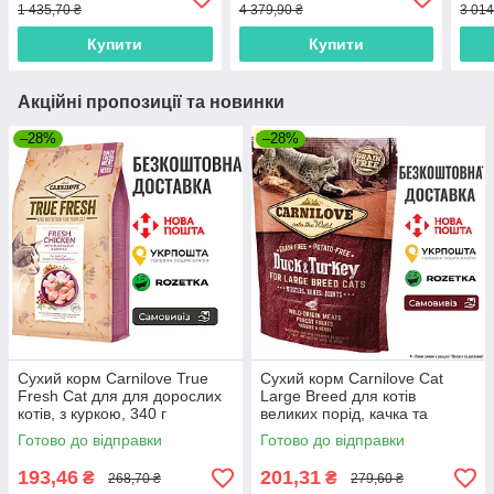
1 435,70 ₴
4 379,90 ₴
3 014
Купити
Купити
Акційні пропозиції та новинки
–28%
–28%
Сухий корм Carnilove True
Сухий корм Carnilove Cat
Fresh Cat для для дорослих
Large Breed для котів
котів, з куркою, 340 г
великих порід, качка та
індичка, 400 г
Готово до відправки
Готово до відправки
193,46
201,31
₴
₴
268,70 ₴
279,60 ₴