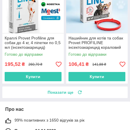
Краплі Provet Profiline для
Нашийник для котів та собак
собак до 4 кг, 4 піпетки по 0,5
Provet PROFILINE
мл (інсектоакарицид)
інсектоакарицид кораловий
35 см
Готово до відправки
Готово до відправки
195,52
106,41
₴
₴
260,70 ₴
141,88 ₴
Купити
Купити
Показати ще
Про нас
99% позитивних з 1650 відгуків за рік