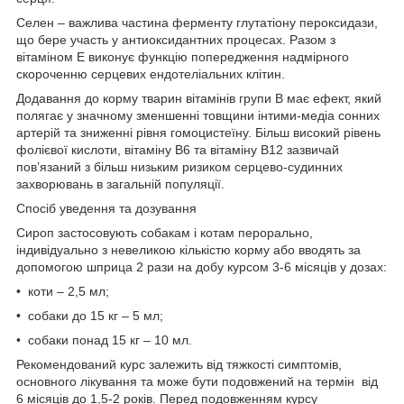
Селен – важлива частина ферменту глутатіону пероксидази,
що бере участь у антиоксидантних процесах. Разом з
вітаміном Е виконує функцію попередження надмірного
скороченню серцевих ендотеліальних клітин.
Додавання до корму тварин вітамінів групи В має ефект, який
полягає у значному зменшенні товщини інтими-медіа сонних
артерій та зниженні рівня гомоцистеїну. Більш високий рівень
фолієвої кислоти, вітаміну В6 та вітаміну В12 зазвичай
пов’язаний з більш низьким ризиком серцево-судинних
захворювань в загальній популяції.
Спосіб уведення та дозування
Сироп застосовують собакам і котам перорально,
індивідуально з невеликою кількістю корму або вводять за
допомогою шприца 2 рази на добу курсом 3-6 місяців у дозах:
• коти – 2,5 мл;
• собаки до 15 кг – 5 мл;
• собаки понад 15 кг – 10 мл.
Рекомендований курс залежить від тяжкості симптомів,
основного лікування та може бути подовжений на термін від
6 місяців до 1,5-2 років. Перед подовженням курсу