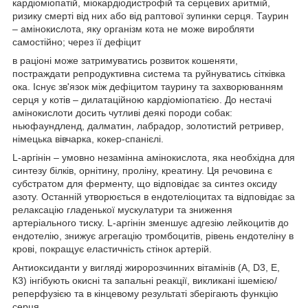
кардіоміопатій, міокардіодистрофій та серцевих аритмій,
ризику смерті від них або від раптової зупинки серця. Таурин
– амінокислота, яку організм кота не може виробляти
самостійно; через її дефіцит
в раціоні може затримуватись розвиток кошеняти,
постраждати репродуктивна система та руйнуватись сітківка
ока. Існує зв'язок між дефіцитом таурину та захворюванням
серця у котів – дилатаційною кардіоміопатією. До нестачі
амінокислоти досить чутливі деякі породи собак:
ньюфаундленд, далматин, лабрадор, золотистий ретривер,
німецька вівчарка, кокер-спанієлі.
L-аргінін – умовно незамінна амінокислота, яка необхідна для
синтезу білків, орнітину, проліну, креатину. Ця речовина є
субстратом для ферменту, що відповідає за синтез оксиду
азоту. Останній утворюється в ендотеліоцитах та відповідає за
релаксацію гладенької мускулатури та зниження
артеріального тиску. L-аргінін зменшує адгезію лейкоцитів до
ендотелію, знижує агрегацію тромбоцитів, рівень ендотеліну в
крові, покращує еластичність стінок артерій.
Антиоксиданти у вигляді жиророзчинних вітамінів (А, D3, Е,
К3) інгібують окисні та запальні реакції, викликані ішемією/
реперфузією та в кінцевому результаті зберігають функцію
серця.