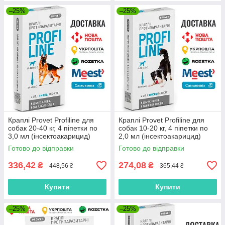
–25%
–25%
Краплі Provet Profiline для
Краплі Provet Profiline для
собак 20-40 кг, 4 піпетки по
собак 10-20 кг, 4 піпетки по
3,0 мл (інсектоакарицид)
2,0 мл (інсектоакарицид)
Готово до відправки
Готово до відправки
336,42
274,08
₴
₴
448,56 ₴
365,44 ₴
Купити
Купити
–25%
–25%