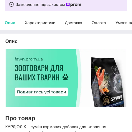
Замовлення під захистом
Опис
Характеристики
Доставка
Оплата
Умови п
Опис
Про товар
КАРДІОЛІК – суміш кормових добавок для живлення