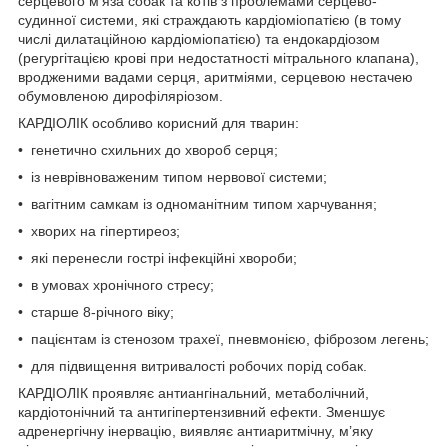
серцевого м’яза собак та котів з проблемами серцево-
судинної системи, які страждають кардіоміопатією (в тому
числі дилатаційною кардіоміопатією) та ендокардіозом
(регургітацією крові при недостатності мітрального клапана),
вродженими вадами серця, аритміями, серцевою нестачею
обумовленою дирофіляріозом.
КАРДІОЛІК особливо корисний для тварин:
• генетично схильних до хвороб серця;
• із неврівноваженим типом нервової системи;
• вагітним самкам із одноманітним типом харчування;
• хворих на гіпертиреоз;
• які перенесли гострі інфекційні хвороби;
• в умовах хронічного стресу;
• старше 8-річного віку;
• пацієнтам із стенозом трахеї, пневмонією, фіброзом легень;
• для підвищення витривалості робочих порід собак.
КАРДІОЛІК проявляє антиангінальний, метаболічний,
кардіотонічний та антигіпертензивний ефекти. Зменшує
адренергічну інервацію, виявляє антиаритмічну, м’яку