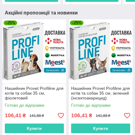
Акційні пропозиції та новинки
–25%
–25%
Нашийник Provet Profiline для
Нашийник Provet Profiline для
котів та собак 35 см,
котів та собак 35 см, зелений
фіолетовий
(інсектоакарицид)
(інсектоакарицид)
Готово до відправки
Готово до відправки
106,41
106,41
₴
₴
141,88 ₴
141,88 ₴
Купити
Купити