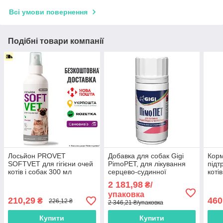
Всі умови повернення
Подібні товари компанії
Лосьйон PROVET
Добавка для собак Gigi
Корм
SOFTVET для гігієни очей
PimoPET, для лікування
підт
котів і собак 300 мл
серцево-судинної
коті
недостатності 5 мг 100 шт
2 181,98
₴/
упаковка
210,29
460
₴
226,12 ₴
2 346,21 ₴/упаковка
Купити
Купити