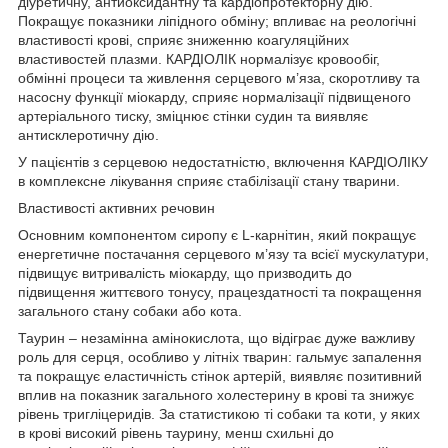
діуретичну, антиоксидантну та кардіопротекторну дію.
Покращує показники ліпідного обміну; впливає на реологічні
властивості крові, сприяє зниженню коагуляційних
властивостей плазми. КАРДІОЛІК нормалізує кровообіг,
обмінні процеси та живлення серцевого м’яза, скоротливу та
насосну функції міокарду, сприяє нормалізації підвищеного
артеріального тиску, зміцнює стінки судин та виявляє
антисклеротичну дію.
У пацієнтів з серцевою недостатністю, включення КАРДІОЛІКУ
в комплексне лікування сприяє стабілізації стану тварини.
Властивості активних речовин
Основним компонентом сиропу є L-карнітин, який покращує
енергетичне постачання серцевого м’язу та всієї мускулатури,
підвищує витривалість міокарду, що призводить до
підвищення життєвого тонусу, працездатності та покращення
загального стану собаки або кота.
Таурин – незамінна амінокислота, що відіграє дуже важливу
роль для серця, особливо у літніх тварин: гальмує запалення
та покращує еластичність стінок артерій, виявляє позитивний
вплив на показник загального холестерину в крові та знижує
рівень тригліцеридів. За статистикою ті собаки та коти, у яких
в крові високий рівень таурину, менш схильні до