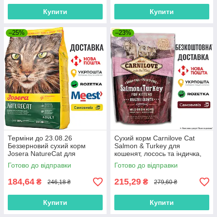
Купити
Купити
–25%
–23%
Терміни до 23.08.26
Сухий корм Carnilove Cat
Беззерновий сухий корм
Salmon & Turkey для
Josera NatureCat для
кошенят, лосось та індичка,
дорослих котів з чутливим
400 г
Готово до відправки
Готово до відправки
травленням, 0.4 кг
184,64
215,29
₴
₴
246,18 ₴
279,60 ₴
Купити
Купити