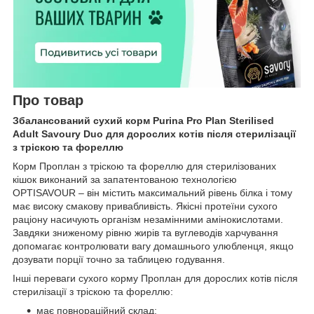
Про товар
Збалансований сухий корм Purina Pro Plan Sterilised
Adult Savoury Duo для дорослих котів після стерилізації
з тріскою та фореллю
Корм Проплан з тріскою та фореллю для стерилізованих
кішок виконаний за запатентованою технологією
OPTISAVOUR – він містить максимальний рівень білка і тому
має високу смакову привабливість. Якісні протеїни сухого
раціону насичують організм незамінними амінокислотами.
Завдяки зниженому рівню жирів та вуглеводів харчування
допомагає контролювати вагу домашнього улюбленця, якщо
дозувати порції точно за таблицею годування.
Інші переваги сухого корму Проплан для дорослих котів після
стерилізації з тріскою та фореллю:
має повнораційний склад;