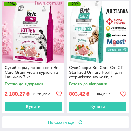
–22%
–20%
Сухий корм для кошенят Brit
Сухий корм Brit Care Cat GF
Care Grain Free з куркою та
Sterilized Urinary Health для
індичкою 7 кг
стерилізованих котів, з
куркою, 2 кг
Готово до відправки
Готово до відправки
2 180,27
803,42
₴
₴
2 795,22 ₴
1 004,27 ₴
Купити
Купити
Показати ще