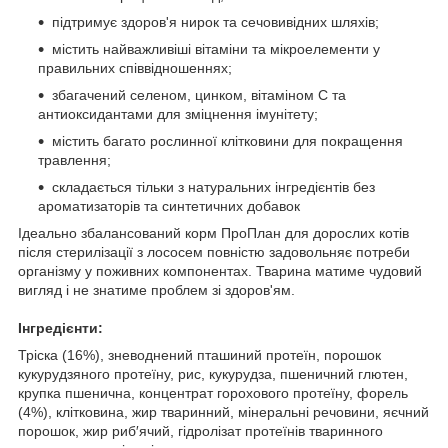
підтримує здоров'я нирок та сечовивідних шляхів;
містить найважливіші вітаміни та мікроелементи у
правильних співвідношеннях;
збагачений селеном, цинком, вітаміном С та
антиоксидантами для зміцнення імунітету;
містить багато рослинної клітковини для покращення
травлення;
складається тільки з натуральних інгредієнтів без
ароматизаторів та синтетичних добавок
Ідеально збалансований корм ПроПлан для дорослих котів
після стерилізації з лососем повністю задовольняє потреби
організму у поживних компонентах. Тварина матиме чудовий
вигляд і не знатиме проблем зі здоров'ям.
Інгредієнти:
Тріска (16%), зневоднений пташиний протеїн, порошок
кукурудзяного протеїну, рис, кукурудза, пшеничний глютен,
крупка пшенична, концентрат горохового протеїну, форель
(4%), клітковина, жир тваринний, мінеральні речовини, яєчний
порошок, жир риб′ячий, гідролізат протеїнів тваринного