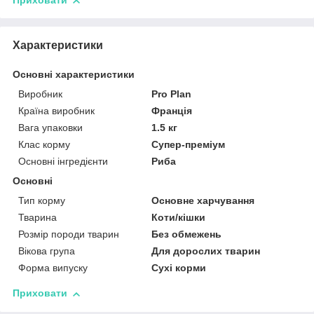
Приховати
Характеристики
Основні характеристики
Виробник
Pro Plan
Країна виробник
Франція
Вага упаковки
1.5 кг
Клас корму
Супер-преміум
Основні інгредієнти
Риба
Основні
Тип корму
Основне харчування
Тварина
Коти/кішки
Розмір породи тварин
Без обмежень
Вікова група
Для дорослих тварин
Форма випуску
Сухі корми
Приховати