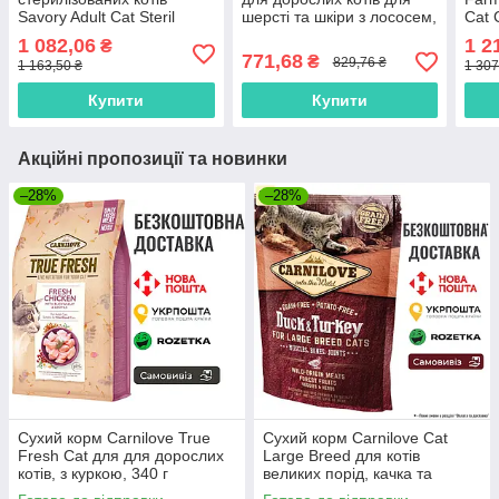
Savory Adult Cat Steril
шерсті та шкіри з лососем,
Cat 
Fresh Lamb and Chicken 2
1.5 кг
Pome
1 082,06
1 2
₴
кг
курк
771,68
₴
829,76 ₴
1 163,50 ₴
1 307
доро
Купити
Купити
Акційні пропозиції та новинки
–28%
–28%
Сухий корм Carnilove True
Сухий корм Carnilove Cat
Fresh Cat для для дорослих
Large Breed для котів
котів, з куркою, 340 г
великих порід, качка та
індичка, 400 г