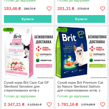
Готово до відправки
Готово до відправки
193,46
201,31
₴
₴
268,70 ₴
279,60 ₴
Купити
Купити
–25%
–25%
Сухий корм Brit Care Cat GF
Сухий корм Brit Premium Cat
Sterilized Sensitive для
by Nature Sterilized Salmon
стерилізованих котів з
для стерилізованих котів, з
чутливим травленням, з
лососем, 8 кг
Готово до відправки
Готово до відправки
кроликом, 7 кг
2 347,21
1 781,16
₴
₴
3 129,61 ₴
2 374,88 ₴