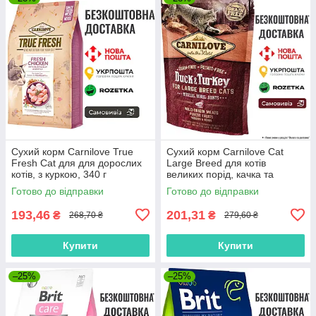
Сухий корм Carnilove True
Сухий корм Carnilove Cat
Fresh Cat для для дорослих
Large Breed для котів
котів, з куркою, 340 г
великих порід, качка та
індичка, 400 г
Готово до відправки
Готово до відправки
193,46
201,31
₴
₴
268,70 ₴
279,60 ₴
Купити
Купити
–25%
–25%