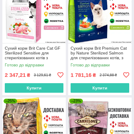
Сухий корм Brit Care Cat GF
Сухий корм Brit Premium Cat
Sterilized Sensitive для
by Nature Sterilized Salmon
стерилізованих котів з
для стерилізованих котів, з
чутливим травленням, з
лососем, 8 кг
Готово до відправки
Готово до відправки
кроликом, 7 кг
2 347,21
1 781,16
₴
₴
3 129,61 ₴
2 374,88 ₴
Купити
Купити
–25%
–23%