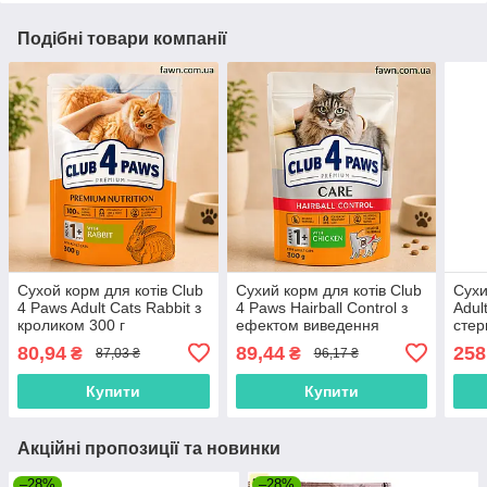
Подібні товари компанії
Сухой корм для котів Club
Сухий корм для котів Club
Сухи
4 Paws Adult Cats Rabbit з
4 Paws Hairball Control з
Adul
кроликом 300 г
ефектом виведення
стер
шерсті з травного тракту
лосо
80,94
89,44
258
₴
₴
87,03 ₴
96,17 ₴
300 г
Купити
Купити
Акційні пропозиції та новинки
–28%
–28%