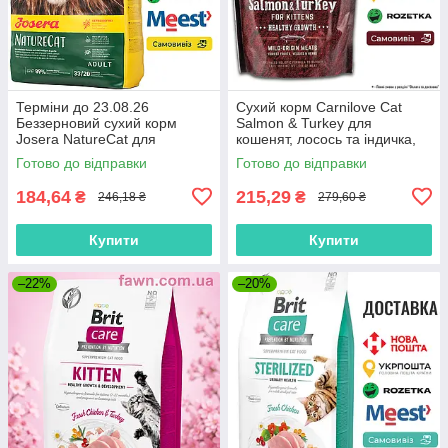
Терміни до 23.08.26
Сухий корм Carnilove Cat
Беззерновий сухий корм
Salmon & Turkey для
Josera NatureCat для
кошенят, лосось та індичка,
дорослих котів з чутливим
400 г
Готово до відправки
Готово до відправки
травленням, 0.4 кг
184,64
215,29
₴
₴
246,18 ₴
279,60 ₴
Купити
Купити
–22%
–20%