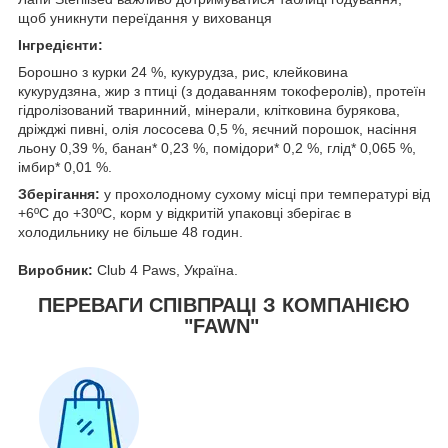
щоб уникнути переїдання у вихованця
Інгредієнти:
Борошно з курки 24 %, кукурудза, рис, клейковина
кукурудзяна, жир з птиці (з додаванням токоферолів), протеїн
гідролізований тваринний, мінерали, клітковина бурякова,
дріжджі пивні, олія лососева 0,5 %, яєчний порошок, насіння
льону 0,39 %, банан* 0,23 %, помідори* 0,2 %, глід* 0,065 %,
імбир* 0,01 %.
Зберігання:
у прохолодному сухому місці при температурі від
+6ºС до +30ºС, корм у відкритій упаковці зберігає в
холодильнику не більше 48 годин.
Виробник:
Club 4 Paws, Україна.
ПЕРЕВАГИ СПІВПРАЦІ З КОМПАНІЄЮ
"FAWN"