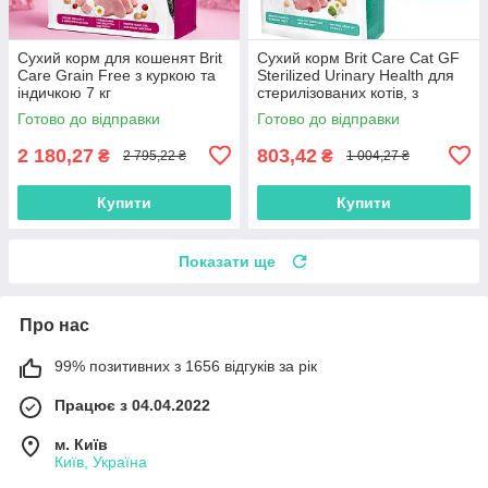
Сухий корм для кошенят Brit
Сухий корм Brit Care Cat GF
Care Grain Free з куркою та
Sterilized Urinary Health для
індичкою 7 кг
стерилізованих котів, з
куркою, 2 кг
Готово до відправки
Готово до відправки
2 180,27
803,42
₴
₴
2 795,22 ₴
1 004,27 ₴
Купити
Купити
Показати ще
Про нас
99% позитивних з 1656 відгуків за рік
Працює з 04.04.2022
м. Київ
Київ, Україна