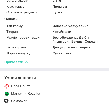
Вага упаковки
0.3 кг
Клас корму
Преміум
Основні інгредієнти
Курка
Основні
Тип корму
Основне харчування
Тварина
Коти/кішки
Розмір породи тварин
Без обмежень, Дрібні,
Гігантські, Великі, Середні
Вікова група
Для дорослих тварин
Форма випуску
Сухі корми
Приховати
Умови доставки
Нова Пошта
Магазини Rozetka
Самовивіз