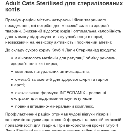
Adult Cats Sterilised для стерилізованих
котів
Преміум-раціон містить натуральні білки тваринного
походження, які потрібні для м'язової сили та здоров'я
тварини. Знижений відсоток жирів і оптимальна калорійність
дають змогу підтримувати вагу улюбленця в нормі,
незважаючи на невисоку активність і посилений апетит.
До складу сухого корму Клуб 4 Лапи Стерилайзд входить:
амінокислота метіонін для регуляції обміну речовин,
здоров'я печінки і нирок;
комплекс натуральних антиоксидантів;
омега-3 та омега-6 для здорової шкіри та гарної
шерсті;
ексклюзивна формула INTEGRAMIX - рослинні
екстракти для підтримання імунітету кішки;
повний вітамінно-мінеральний комплекс.
Профілактичний раціон отримав чудові відгуки лікарів і
заводчиків завдяки адаптованій формулі та високій смаковій
привабливості для тварин. При використанні крокет Клуб 4
Лапи Sterilised важливо дотримуватися таблиці годування,