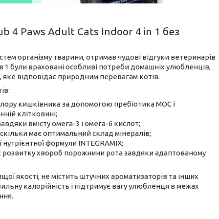
 4 Paws Adult Cats Indoor 4 in 1 без
тем організму тварини, отримав чудові відгуки ветеринарів
 в 1 були враховані особливі потреби домашніх улюбленців,
, яке відповідає природним перевагам котів.
ів:
флору кишківника за допомогою пребіотика МОС і
ній клітковині;
авдяки вмісту омега-3 і омега-6 кислот;
скільки має оптимальний склад мінералів;
 нутрієнтної формули INTEGRAMIX;
є розвитку хвороб порожнини рота завдяки адаптованому
ищої якості, не містить штучних ароматизаторів та інших
ильну калорійність і підтримує вагу улюбленця в межах
ння.