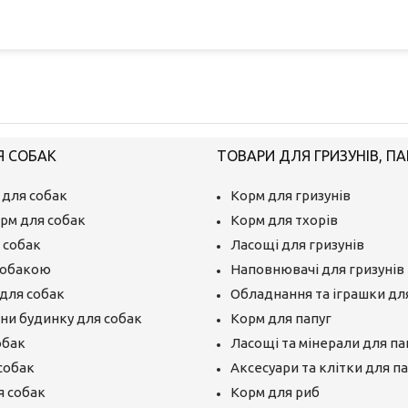
Я СОБАК
ТОВАРИ ДЛЯ ГРИЗУНІВ, ПА
 для собак
Корм для гризунів
рм для собак
Корм для тхорів
 собак
Ласощі для гризунів
собакою
Наповнювачі для гризунів
для собак
Обладнання та іграшки для
єни будинку для собак
Корм для папуг
обак
Ласощі та мінерали для па
собак
Аксесуари та клітки для п
я собак
Корм для риб