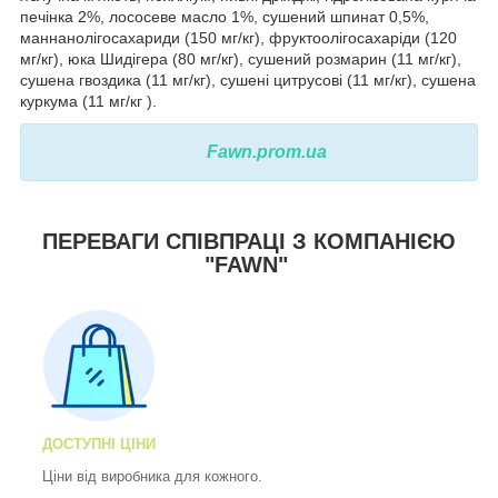
печінка 2%, лососеве масло 1%, сушений шпинат 0,5%,
маннанолігосахариди (150 мг/кг), фруктоолігосахаріди (120
мг/кг), юка Шидігера (80 мг/кг), сушений розмарин (11 мг/кг),
сушена гвоздика (11 мг/кг), сушені цитрусові (11 мг/кг), сушена
куркума (11 мг/кг ).
Fawn.prom.ua
ПЕРЕВАГИ СПІВПРАЦІ З КОМПАНІЄЮ
"FAWN"
ДОСТУПНІ ЦІНИ
Ціни від виробника для кожного.