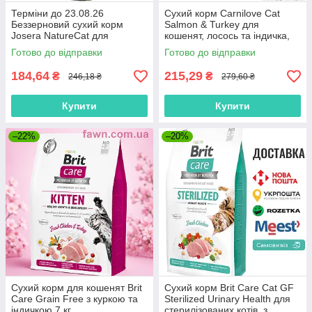
Терміни до 23.08.26
Сухий корм Carnilove Cat
Беззерновий сухий корм
Salmon & Turkey для
Josera NatureCat для
кошенят, лосось та індичка,
дорослих котів з чутливим
400 г
Готово до відправки
Готово до відправки
травленням, 0.4 кг
184,64
215,29
₴
₴
246,18 ₴
279,60 ₴
Купити
Купити
–22%
–20%
Сухий корм для кошенят Brit
Сухий корм Brit Care Cat GF
Care Grain Free з куркою та
Sterilized Urinary Health для
індичкою 7 кг
стерилізованих котів, з