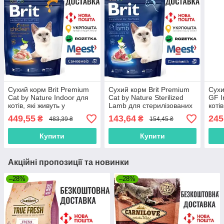
Сухий корм Brit Premium
Сухий корм Brit Premium
Сухи
Cat by Nature Indoor для
Cat by Nature Sterilized
GF I
котів, які живуть у
Lamb для стерилізованих
коті
приміщенні, з куркою,
котів, з ягням, 300 г
прим
449,55
143,64
245
₴
₴
483,39 ₴
154,45 ₴
1500 г
Купити
Купити
Акційні пропозиції та новинки
–28%
–28%