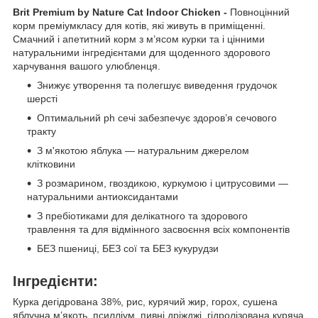
Brit Premium by Nature Cat Indoor Chicken -
Повноцінний
корм преміумкласу для котів, які живуть в приміщенні.
Смачний і апетитний корм з м’ясом курки та і цінними
натуральними інгредієнтами для щоденного здорового
харчування вашого улюбленця.
Знижує утворення та полегшує виведення грудочок
шерсті
Оптимальний ph сечі забезпечує здоров’я сечового
тракту
З м'якотою яблука — натуральним джерелом
клітковини
З розмарином, гвоздикою, куркумою і цитрусовими —
натуральними антиоксидантами
З пребіотиками для делікатного та здорового
травлення та для відмінного засвоєння всіх компонентів
БЕЗ пшениці, БЕЗ сої та БЕЗ кукурудзи
Інгредієнти:
Курка дегідрована 38%, рис, курячий жир, горох, сушена
яблучна м’якоть, псилліум, пивні дріжджі, гідролізована куряча