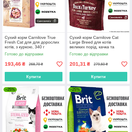
Сухий корм Carnilove True
Сухий корм Carnilove Cat
Fresh Cat для для дорослих
Large Breed для котів
котів, з куркою, 340 г
великих порід, качка та
індичка, 400 г
Готово до відправки
Готово до відправки
193,46
201,31
₴
₴
268,70 ₴
279,60 ₴
Купити
Купити
–25%
–25%