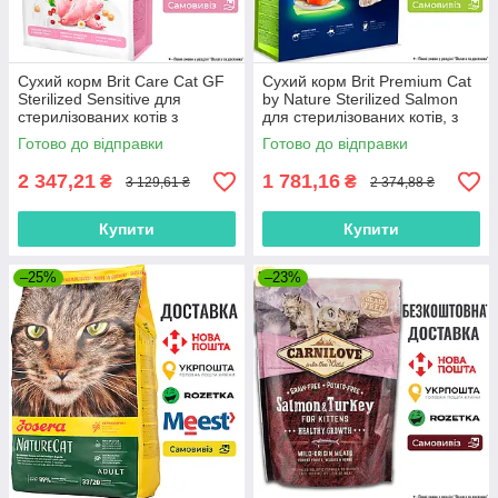
Сухий корм Brit Care Cat GF
Сухий корм Brit Premium Cat
Sterilized Sensitive для
by Nature Sterilized Salmon
стерилізованих котів з
для стерилізованих котів, з
чутливим травленням, з
лососем, 8 кг
Готово до відправки
Готово до відправки
кроликом, 7 кг
2 347,21
1 781,16
₴
₴
3 129,61 ₴
2 374,88 ₴
Купити
Купити
–25%
–23%