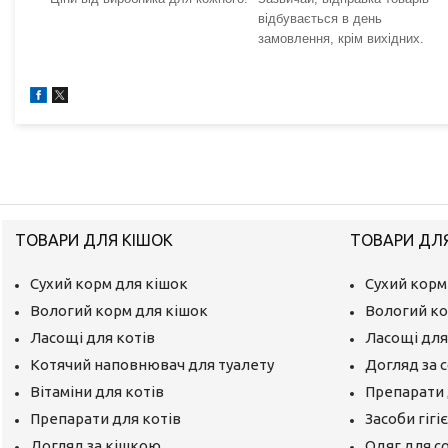
відбувається в день
замовлення, крім вихідних.
ТОВАРИ ДЛЯ КІШОК
ТОВАРИ ДЛ
Сухий корм для кішок
Сухий корм
Вологий корм для кішок
Вологий ко
Ласощі для котів
Ласощі для
Котячий наповнювач для туалету
Догляд за 
Вітаміни для котів
Препарати 
Препарати для котів
Засоби гігі
Догляд за кішкою
Одяг для с