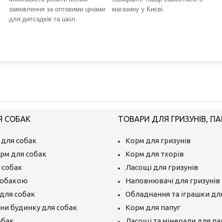
замовлення за оптовими цінами
магазину у Києві.
для дитсадків та шкіл.
Я СОБАК
ТОВАРИ ДЛЯ ГРИЗУНІВ, ПА
 для собак
Корм для гризунів
рм для собак
Корм для тхорів
 собак
Ласощі для гризунів
собакою
Наповнювачі для гризунів
для собак
Обладнання та іграшки для
єни будинку для собак
Корм для папуг
обак
Ласощі та мінерали для па