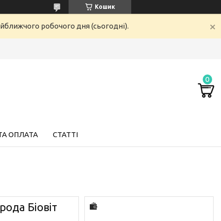
Кошик
айближчого робочого дня (сьогодні).
ТА ОПЛАТА
СТАТТІ
рода Біовіт