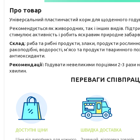
Про товар
Універсальний пластинчастий корм для щоденного годув
Рекомендується як живородних, так і інших видів. Підтри
стимулює активність і робить яскравим природне забарв
Склад
: риба та рибні продукти, злаки, продукти рослин
ракоподібні, водорості, м’ясо та продукти тваринного пох
антиоксиданти.
Рекомендації:
Годувати невеликими порціями 2-3 рази на 
хвилин.
ПЕРЕВАГИ СПІВПРАЦ
ДОСТУПНІ ЦІНИ
ШВИДКА ДОСТАВКА
Ціни від виробника для кожного.
Зазвичай, відправка товарів