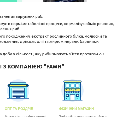
ання акваріумних риб.
мує в нормі метаболічні процеси, нормалізує обмін речовин,
лення риб.
ного походження, екстракт рослинного білка, молюски та
одження, дріжджі, олії та жири, мінерали, барвники,
добу в кількості, яку риби зможуть з’їсти протягом 2-3
І З КОМПАНІЄЮ "FAWN"
ОПТ ТА РОЗДРІБ
ФІЗИЧНИЙ МАГАЗИН
Можливість робити великі
Забирайте товар самостійно з