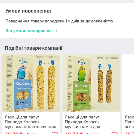
Умови повернення
Повернення товару впродовж 14 днів за домовленістю
Всі умови повернення
Подібні товари компанії
Ласощі для папуг
Ласощі для папуг
Ласо
Природа Колосок
Природа Колосок
Прир
мультизлак для хвилястих
мультивітамін для
овоч
папуг 140 г
хвилястих папуг 140 г
папу