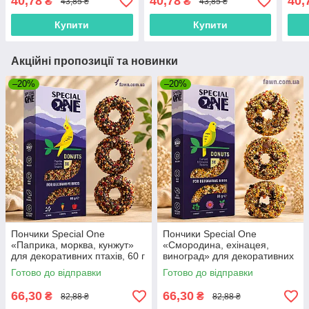
40,78
40,78
40,
₴
₴
43,85 ₴
43,85 ₴
Купити
Купити
Акційні пропозиції та новинки
–20%
–20%
Пончики Speciаl One
Пончики Speciаl One
«Паприка, морква, кунжут»
«Смородина, ехінацея,
для декоративних птахів, 60 г
виноград» для декоративних
птахів, 60 г
Готово до відправки
Готово до відправки
66,30
66,30
₴
₴
82,88 ₴
82,88 ₴