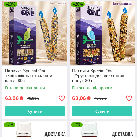
–20%
–20%
Палички Speciаl One
Палички Speciаl One
«Квіткові» для хвилястих
«Фруктові» для хвилястих
папуг, 90 г
папуг, 90 г
Готово до відправки
Готово до відправки
63,06
63,06
₴
₴
78,83 ₴
78,83 ₴
Купити
Купити
–7%
–7%