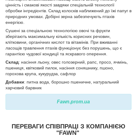
цінність і смакові якості завдяки спеціальній технології
обробки інгредієнтів. Склад колосків наближений до їжі папуг в
природних умовах. Добірні зерна забезпечують птахів
енергією.
Сушені за спеціальною технологією овочі та фрукти
зберігають максимальну кількість корисних речовин,
клітковини, органічних кислот та вітамінів. При вживанні
ласощів травлення птахів функціонує без порушень, що є
гарантією чудової кондиції та яскравого оперення.
Склад
: насіння льону, овес голозерний, рапс, просо, ячмінь,
пшениця, квітковий пилок, насіння соняшнику, пшоно,
горохова крупа, кукурудза, сафлор
Добавки
: питна вода, борошно пшеничне, натуральний
харчовий барвник
Fawn.prom.ua
ПЕРЕВАГИ СПІВПРАЦІ З КОМПАНІЄЮ
"FAWN"