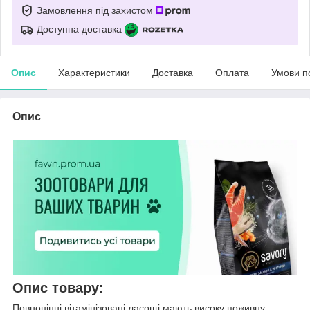
Замовлення під захистом
Доступна доставка
Опис
Характеристики
Доставка
Оплата
Умови п
Опис
Опис товару:
Повноцінні вітамінізовані ласощі мають високу поживну