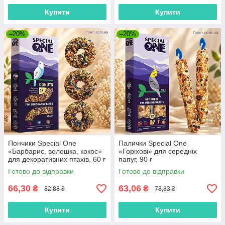
Купити
Купити
–20%
–20%
Пончики Speciаl One
Палички Speciаl One
«Барбарис, волошка, кокос»
«Горіхові» для середніх
для декоративних птахів, 60 г
папуг, 90 г
Готово до відправки
Готово до відправки
66,30
63,06
₴
₴
82,88 ₴
78,83 ₴
Купити
Купити