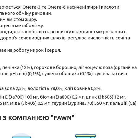
воюється. Омега-3 та Омега-6 насичені жирні кислоти
ального обміну речовин.
им вмістом жиру.
роцесів метаболізму.
оїди, які запобігають розвитку шкідливої мікрофлори в
доров'я сечовивідних шляхів, регулює кислотність сечі та
ає на роботу нирок і серця.
4%), печінка (12%), горохове борошно, лігноцелюлоза (органічна
ь pH сечі) (0,1%), сушена обліпиха (0,1%), сушена котяча
а зола 2,5%, вологість 78,0%, клітковина 0,8%.
н Е (3а700) 100 мг, біотин (3а880) 0,2 мг, цинк (3b606) 12 мг,
5 мг, мідь (3b406) 0,5 мг, таурин (3урина370) 550 мг, кальцій (Ca)
І З КОМПАНІЄЮ "FAWN"