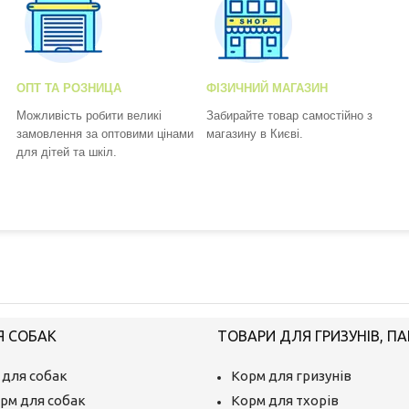
ОПТ ТА РОЗНИЦА
ФІЗИЧНИЙ МАГАЗИН
Можливість робити великі
Забирайте товар самостійно з
замовлення за оптовими цінами
магазину в Києві.
для дітей та шкіл.
Я СОБАК
ТОВАРИ ДЛЯ ГРИЗУНІВ, ПА
 для собак
Корм для гризунів
рм для собак
Корм для тхорів