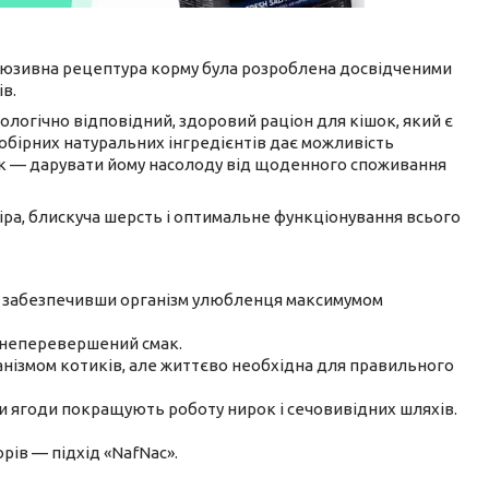
люзивна рецептура корму була розроблена досвідченими
в.
ологічно відповідний, здоровий раціон для кішок, який є
обірних натуральних інгредієнтів дає можливість
ак — дарувати йому насолоду від щоденного споживання
іра, блискуча шерсть і оптимальне функціонування всього
ся, забезпечивши організм улюбленця максимумом
у неперевершений смак.
анізмом котиків, але життєво необхідна для правильного
и ягоди покращують роботу нирок і сечовивідних шляхів.
рів — підхід «NafNac».