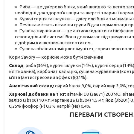
Риба — це джерело білка, який швидко та легко зас
необхідні для здоров'я шкіри та шерсті тварин і норм
Курячі серця та шлунки — джерело білка з мінімальн
Печінка містить вітаміни групи B для нормалізації п
Сушена журавлина — це антиоксиданти та біофлавон
сечовидільній системі. Вона допомагає підтримувати з
є добрим кишковим антисептиком.
Сушена обліпиха зміцнює імунітет, сприятливо вплив
Корм Savory — корисне може бути смачним!
Склад
: риба (36%), курячі шлунки (14%), курячі серця (1
клітковина), карбонат кальцію, сушена журавлина (контрол
м'ята (антистресовий эффект)(0,1%).
Аналітичний склад:
сирий білок 9,0%, сирий жир 3,0%, сир
Харчові добавки на 1 кг:
вітамін D3 (3а671) 200 МО, вітамі
залізо (3b106) 10 мг, марганець (3b504) 1,5 мг, йод (3b201) 0,
0,25% фосфор (P) 0,3% натрій (Na) 0,4%.
ПЕРЕВАГИ СТВОРЕН