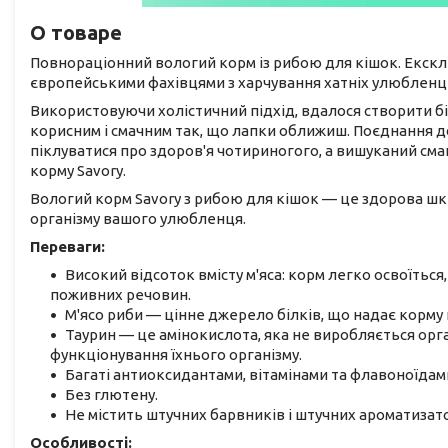
О товаре
Повнораціонний вологий корм із рибою для кішок. Екск
європейськими фахівцями з харчування хатніх улюбленці
Використовуючи холістичний підхід, вдалося створити бі
корисним і смачним так, що лапки оближиш. Поєднання д
піклуватися про здоров'я чотириногого, а вишуканий см
корму Savory.
Вологий корм Savory з рибою для кішок — це здорова шк
організму вашого улюбленця.
Переваги:
Високий відсоток вмісту м'яса: корм легко освоїть
поживних речовин.
М'ясо риби — цінне джерело білків, що надає корм
Таурин — це амінокислота, яка не виробляється орг
функціонування їхнього організму.
Багаті антиоксидантами, вітамінами та флавоноїдам
Без глютену.
Не містить штучних барвників і штучних ароматизато
Особливості: