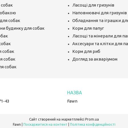
 собак
Ласощі для гризунів
собакою
Наповнювачі для гризунів
для собак
Обладнання та іграшки для
єни будинку для собак
Корм для папуг
обак
Ласощі та мінерали для па
собак
Аксесуари та клітки для п
я собак
Корм для риб
ля собак
Догляд за акваріумом
ля собак
71-43
Fawn
Сайт створений на маркетплейсі
Prom.ua
Fawn |
Поскаржитися на контент
|
Політика конфіденційності