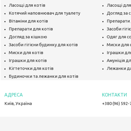
Ласощі для котів
Ласощі для
Котячий наповнювач для туалету
Догляд за 
Вітаміни для котів
Препарати 
Препарати для котів
Засоби гігі
Догляд за кішкою
Одяг для с
Засоби гігієни будинку для котів
Миски для 
Миски для котів
Іграшки дл
Іграшки для котів
Амуніція д
Кігтеточки для котів
Лежанки д
Будиночки та лежанки для котів
Київ, Україна
+380 (96) 592-