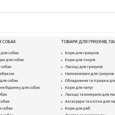
Я СОБАК
ТОВАРИ ДЛЯ ГРИЗУНІВ, ПА
 для собак
Корм для гризунів
рм для собак
Корм для тхорів
 собак
Ласощі для гризунів
собакою
Наповнювачі для гризунів
для собак
Обладнання та іграшки для
єни будинку для собак
Корм для папуг
обак
Ласощі та мінерали для па
собак
Аксесуари та клітки для п
я собак
Корм для риб