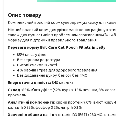
Опис товару
Комплексний вологий корм суперпреміум класу для кошен
Ніжний вологий корм для урізноманітнення раціону котик
також для пухнастиків з проблемним споживанням їжі. Аб
моркву для підтримки правильного травлення.
Переваги корму Brit Care Cat Pouch Fillets in Jelly:
85% м'яса у філе
Беззернова рецептура
Високі смакові якості
4 % овочів і трав для здорового травлення
Без додавання цукру, без сої, без ГМО
Енергетична цінність:
840 ккал/кг
Склад:
85% м'яса у філе (62% курка, 15% печінка, 8% лосо
крохмаль.
Аналітичні компоненти:
сирий протеїн 9.0%, вміст жиру 4
кальцій 0,25%, фосфор 0.2%, натрій 0.3%.
Харчові добавки на 1 кг:
вітамін D3 (E671) 280 МО, вітамін