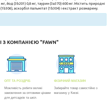
5 мг, йод (3b201) 0,8 мг, таурин (3a370) 600 мг. Містить природні
1b306), аскорбіл пальмітат (1b304) і екстракт розмарину.
І З КОМПАНІЄЮ "FAWN"
ОПТ ТА РОЗДРІБ
ФІЗИЧНИЙ МАГАЗИН
Можливість робити великі
Забирайте товар самостійно з
замовлення за оптовими цінами
магазину у Києві.
для дитсадків та шкіл.