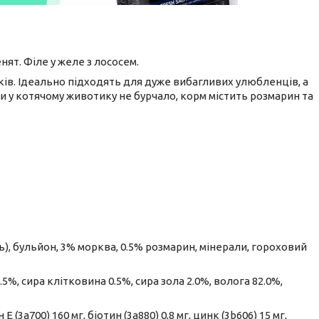
ят. Філе у желе з лососем.
ів. Ідеально підходять для дуже вибагливих улюбленців, а
и у котячому животику не бурчало, корм містить розмарин та
сь), бульйон, 3% морква, 0.5% розмарин, мінерали, гороховий
.5%, сира клітковина 0.5%, сира зола 2.0%, волога 82.0%,
 E (3a700) 160 мг, біотин (3a880) 0,8 мг, цинк (3b606) 15 мг,