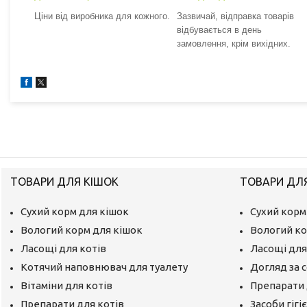
Ціни від виробника для кожного.
Зазвичай, відправка товарів
відбувається в день
замовлення, крім вихідних.
ТОВАРИ ДЛЯ КІШОК
ТОВАРИ ДЛ
Сухий корм для кішок
Сухий корм
Вологий корм для кішок
Вологий ко
Ласощі для котів
Ласощі для
Котячий наповнювач для туалету
Догляд за 
Вітаміни для котів
Препарати 
Препарати для котів
Засоби гігі