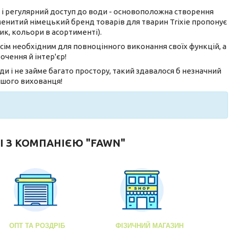
 і регулярний доступ до води - основоположна створення
енитий німецький бренд товарів для тварин Trixie пропонує
тик, кольори в асортименті).
всім необхідним для повноцінного виконання своїх функцій, а
очення й інтер'єр!
и і не займе багато простору, такий здавалося б незначний
ашого вихованця!
І З КОМПАНІЄЮ "FAWN"
ОПТ ТА РОЗДРІБ
ФІЗИЧНИЙ МАГАЗИН