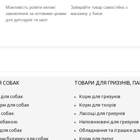
Можливість робити великі
Забирайте товар самостійно з
замовлення за оптовими цінами
магазину у Києві.
для дитсадків та шкіл.
Я СОБАК
ТОВАРИ ДЛЯ ГРИЗУНІВ, ПА
 для собак
Корм для гризунів
рм для собак
Корм для тхорів
 собак
Ласощі для гризунів
собакою
Наповнювачі для гризунів
для собак
Обладнання та іграшки для
єни будинку для собак
Корм для папуг