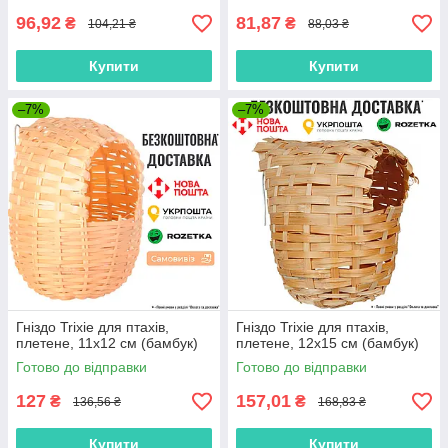
96,92
81,87
₴
₴
104,21 ₴
88,03 ₴
Купити
Купити
–7%
–7%
Гніздо Trixie для птахів,
Гніздо Trixie для птахів,
плетене, 11x12 см (бамбук)
плетене, 12x15 см (бамбук)
Готово до відправки
Готово до відправки
127
157,01
₴
₴
136,56 ₴
168,83 ₴
Купити
Купити