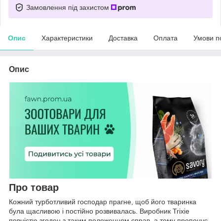
Замовлення під захистом
Опис
Характеристики
Доставка
Оплата
Умови п
Опис
Про товар
Кожний турботливий господар прагне, щоб його тваринка
була щасливою і постійно розвивалась. Виробник Trixie
повністю згоден з таким положенням справ, а тому пропонує