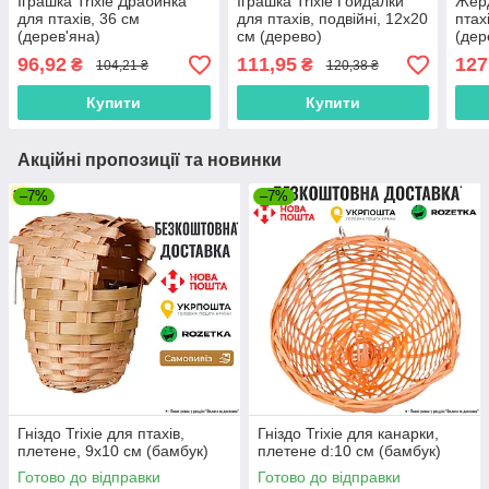
Іграшка Trixie Драбинка
Іграшка Trixie Гойдалки
Жерд
для птахів, 36 см
для птахів, подвійні, 12x20
птах
(дерев'яна)
см (дерево)
(дер
96,92
111,95
127
₴
₴
104,21 ₴
120,38 ₴
Купити
Купити
Акційні пропозиції та новинки
–7%
–7%
Гніздо Trixie для птахів,
Гніздо Trixie для канарки,
плетене, 9x10 см (бамбук)
плетене d:10 см (бамбук)
Готово до відправки
Готово до відправки