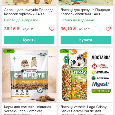
Ласощі для гризунів Природа
Ласощі для гризунів Природа
Колосок горіховий 140 г
Колосок овочевий 140 г
Готово до відправки
Готово до відправки
36,16
36,10
₴
₴
45,20 ₴
45,12 ₴
Купити
Купити
–19%
–7%
Корм для хом'яків і піщанок
Ласощі Versele-Laga Crispy
Versele-Laga Complete
Sticks Carrot&Parsle для