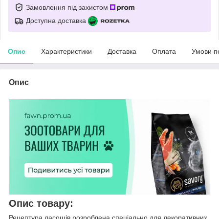
Замовлення під захистом
Доступна доставка
Опис
Характеристики
Доставка
Оплата
Умови п
Опис
Опис товару:
Рецептура ласощів розроблена спеціально для декоративних