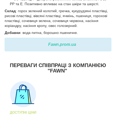
РР та Е. Позитивно впливає на стан шкіри та шерсті.
Склад
: горох зелений колотий, гречка, кукурудзяні пластівці,
рисові пластівці, вівсяні пластівці, ячмінь, пшениця, горохові
пластівці, сочевиця зелена, сочевиця червона, насіння
коріандру, насіння кропу, овес голозерний.
Добавки
: вода питна, борошно пшеничне.
Fawn.prom.ua
ПЕРЕВАГИ СПІВПРАЦІ З КОМПАНІЄЮ
"FAWN"
ДОСТУПНІ ЦІНИ