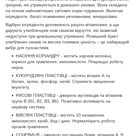
гризунів, які утримуються в домашніх умовах. Вона складена
на основі найновітніших світових норм годування. Включає
інгредієнти, багаті поживними речовинами, мінералами.
Відбірні інгредієнти доповнюють раціон вітамінами, а ще
дарують улюбленцям нові смакові відчуття, які зазвичай
недоступні при домашньому утриманні. Розкішний букет
улюблених смаків та висока поживна цінність – це найкращий
вибір для пухнастиків.
НАСІННЯ КОРІАНДРУ - містить харчові волокна,
корисні для травлення, амінокислоти. Покращує роботу
нирок.
КУКУРУДЗЯНІ ПЛАСТІВЦІ - містять вітамін А та
біотин, залізо, фосфор, калій. Сприяють зміцненню
імунітету.
РИСОВІ ПЛАСТІВЦІ - джерело вуглеводів та вітамінів
групи В (В1, В2, В3, В6). Позитивно впливають на
нервову систему.
ВІВСЯНІ ПЛАСТІВЦІ - містять 10 незамінних
амінокислот, калій, йод і цинк. Нормалізують роботу
органів травлення.
СОЧЕВИЦЯ - джерело рослинних білків, вітамінів А, В,