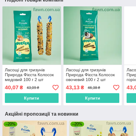
Ласощі для гризунів
Ласощі для гризунів
Ласо
Природа Фієста Колосок
Природа Фієста Колосок
Прир
медовий 100 г 2 шт
овочевий 100 г 2 шт
горі
40,07
43,13
43,
₴
₴
43,09 ₴
46,38 ₴
Купити
Купити
Акційні пропозиції та новинки
–20%
–20%