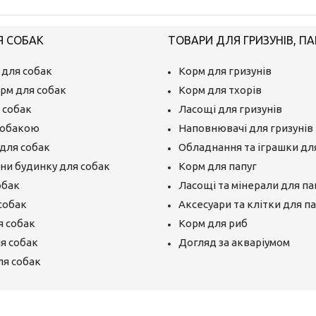
Я СОБАК
ТОВАРИ ДЛЯ ГРИЗУНІВ, ПА
 для собак
Корм для гризунів
рм для собак
Корм для тхорів
 собак
Ласощі для гризунів
собакою
Наповнювачі для гризунів
для собак
Обладнання та іграшки для
єни будинку для собак
Корм для папуг
обак
Ласощі та мінерали для па
собак
Аксесуари та клітки для п
я собак
Корм для риб
ля собак
Догляд за акваріумом
ля собак