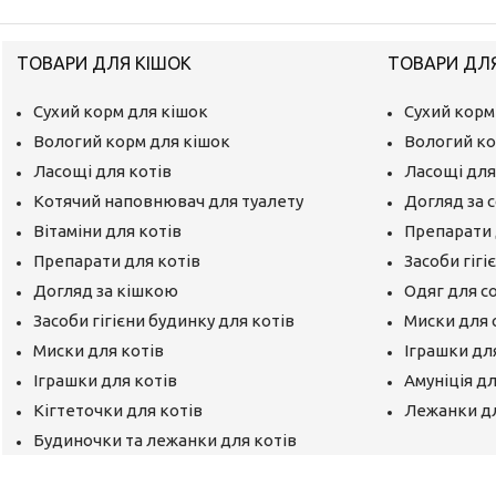
ТОВАРИ ДЛЯ КІШОК
ТОВАРИ ДЛ
Сухий корм для кішок
Сухий корм
Вологий корм для кішок
Вологий ко
Ласощі для котів
Ласощі для
Котячий наповнювач для туалету
Догляд за 
Вітаміни для котів
Препарати 
Препарати для котів
Засоби гігі
Догляд за кішкою
Одяг для с
Засоби гігієни будинку для котів
Миски для 
Миски для котів
Іграшки дл
Іграшки для котів
Амуніція д
Кігтеточки для котів
Лежанки д
Будиночки та лежанки для котів