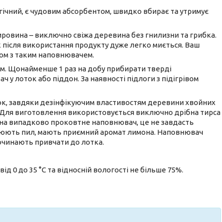
ічний, є чудовим абсорбентом, швидко вбирає та утримує
ировина – виключно свіжа деревина без гнилизни та грибка.
після використання продукту дуже легко миється. Ваш
ом з таким наповнювачем.
см. Щонайменше 1 раз на добу прибирати тверді
 у лоток або піддон. За наявності підлоги з підігрівом
вок, завдяки дезінфікуючим властивостям деревини хвойних
. Для виготовлення використовується виключно дрібна тирса
ина випадково проковтне наповнювач, це не завдасть
орюють пил, мають приємний аромат лимона. Наповнювач
очинають привчати до лотка.
ід 0 до 35 °С та відносній вологості не більше 75%.