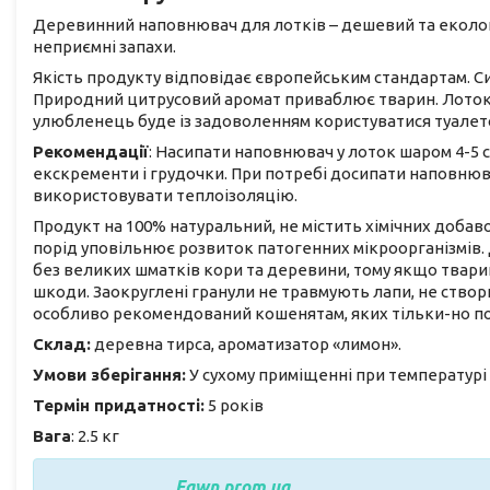
Деревинний наповнювач для лотків – дешевий та еколог
неприємні запахи.
Якість продукту відповідає європейським стандартам. С
Природний цитрусовий аромат приваблює тварин. Лоток 
улюбленець буде із задоволенням користуватися туалет
Рекомендації
: Насипати наповнювач у лоток шаром 4-5 
екскременти і грудочки. При потребі досипати наповнювач
використовувати теплоізоляцію.
Продукт на 100% натуральний, не містить хімічних доба
порід уповільнює розвиток патогенних мікроорганізмів
без великих шматків кори та деревини, тому якщо твар
шкоди. Заокруглені гранули не травмують лапи, не ств
особливо рекомендований кошенятам, яких тільки-но п
Склад:
деревна тирса, ароматизатор «лимон».
Умови зберігання:
У сухому приміщенні при температурі в
Термін придатності:
5 років
Вага
: 2.5 кг
Fawn.prom.ua