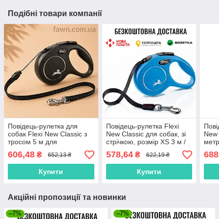
Подібні товари компанії
Повідець-рулетка для
Повідець-рулетка Flexi
Пові
собак Flexi New Classic з
New Classic для собак, зі
New 
тросом 5 м для
стрічкою, розмір XS 3 м /
метр
середнього розміру собак
12 кг (синя)
15 к
606,48
578,64
688
₴
₴
652,13 ₴
622,19 ₴
до 20кг
Купити
Купити
Акційні пропозиції та новинки
–7%
–7%