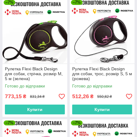
–7%
–7%
Рулетка Flexi Black Design
Рулетка Flexi Black Design
для собак, стрічка, розмір M,
для собак, трос, розмір S, 5 м
5 м (зелена)
(рожева)
Готово до відправки
Готово до відправки
773,15
512,26
₴
₴
831,34 ₴
550,82 ₴
Купити
Купити
–7%
–7%