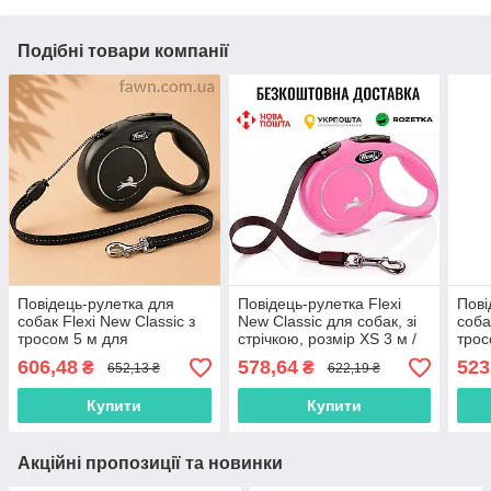
Подібні товари компанії
Повідець-рулетка для
Повідець-рулетка Flexi
Пові
собак Flexi New Classic з
New Classic для собак, зі
соба
тросом 5 м для
стрічкою, розмір XS 3 м /
трос
середнього розміру собак
12 кг (рожева)
соба
606,48
578,64
523
₴
₴
652,13 ₴
622,19 ₴
до 20кг
Купити
Купити
Акційні пропозиції та новинки