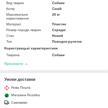
Вид тварин
Собаки
Колір
Синій
Максимальне
20 кг
навантаження
Матеріал
Пластик
Розмір породи тварин
Середні
Стан
Новий
Тип
Поводок-рулетка
Користувацькі характеристики
Тварина
Собаки
Приховати
Умови доставки
Нова Пошта
Магазини Rozetka
Самовивіз