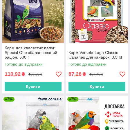
Корм для хвилястих папуг
Special One збалансований
Корм Versele-Laga Classic
раціон, 500 г
Canaries для канарок, 0.5 КГ
Готово до відправки
Готово до відправки
110,92
87,28
₴
₴
138,65 ₴
107,75 ₴
Купити
Купити
–7%
–7%