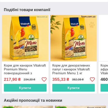
Подібні товари компанії
Корм для канарок Vitakraft
Корм для декоративних
Корм
Premium Menu
папуг і канарок Vitakraft
афри
повнораціонний з
Premium Menu 1 кг
Vitak
вітамінами 500 г
повн
217,90
355,33
460
₴
₴
234,30 ₴
382,08 ₴
Купити
Купити
Акційні пропозиції та новинки