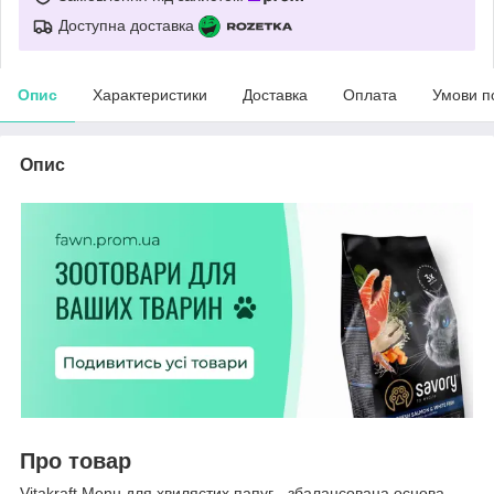
Доступна доставка
Опис
Характеристики
Доставка
Оплата
Умови п
Опис
Про товар
Vitakraft Menu для хвилястих папуг - збалансована основа