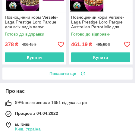
Повноцінний корм Versele-
Повноцінний корм Versele-
Laga Prestige Loro Parque
Laga Prestige Loro Parque
для всіх видів папуг
Australian Parrot Mix для
середнього розміру, 1 КГ
какаду, 1 КГ
Готово до відправки
Готово до відправки
378
461,19
₴
₴
406,45 ₴
495,90 ₴
Купити
Купити
Показати ще
Про нас
99% позитивних з 1651 відгука за рік
Працює з 04.04.2022
м. Київ
Київ, Україна