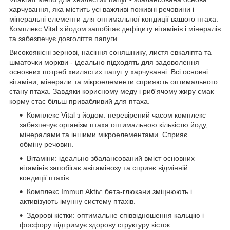
харчування, яка містить усі важливі поживні речовини і
мінеральні елементи для оптимальної кондиції вашого птаха.
Комплекс Vital з йодом запобігає дефіциту вітамінів і мінералів
та забезпечує довголіття папуги.
Високоякісні зернові, насіння соняшнику, листя евкаліпта та
шматочки моркви - ідеально підходять для задоволення
основних потреб хвилястих папуг у харчуванні. Всі основні
вітаміни, мінерали та мікроелементи сприяють оптимального
стану птаха. Завдяки корисному меду і риб'ячому жиру смак
корму стає більш привабливий для птаха.
Комплекс Vital з йодом: перевірений часом комплекс
забезпечує організм птаха оптимальною кількістю йоду,
мінералами та іншими мікроелементами. Сприяє
обміну речовин.
Вітаміни: ідеально збалансований вміст основних
вітамінів запобігає авітамінозу та сприяє відмінній
кондиції птахів.
Комплекс Immun Aktiv: бета-глюкани зміцнюють і
активізують імунну систему птахів.
Здорові кістки: оптимальне співвідношення кальцію і
фосфору підтримує здорову структуру кісток.