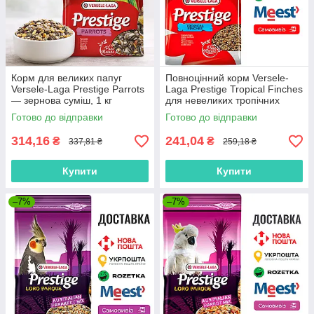
Корм для великих папуг
Повноцінний корм Versele-
Versele-Laga Prestige Parrots
Laga Prestige Tropical Finches
— зернова суміш, 1 кг
для невеликих тропічних
птахів, 1 КГ
Готово до відправки
Готово до відправки
314,16
241,04
₴
₴
337,81 ₴
259,18 ₴
Купити
Купити
–7%
–7%