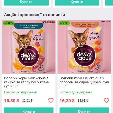
Купити
Купити
Акційні пропозиції та новинки
–50%
–50%
Вологий корм Delickcious з
Вологий корм Delickcious з
качкою та гарбузом у крем-
лососем та сиром у крем-супі
супі 85 г
85 г
Готово до відправки
Готово до відправки
16,30
16,30
₴
₴
32,61 ₴
32,61 ₴
Купити
Купити