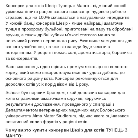
Консерви для котів Шезір Тунець з Манго - відмінний спосіб
урізноманітнити раціон вашого вихованця чудовою рибною
стравою, що на 100% складається з натуральних інгредієнтів.
У кожній банці консервів Шезір - лише найкращі шматочки
тунця в прозорому бульйоні, приготовані на пару та оброблені
вручну, а також дрібні кубики м'якоті стиглого манго та
невеликий розсип перлинного рису. Екзотичне частування для
вашого улюбленця, на яке він завжди буде чекати з
нетерпінням. У рецепті немає солі, ароматизаторів, барвників
та консервантів.
Ваш вихованець гідно оцінить преміум якість цього вологого
корму, який може використовуватися як чудова добавка до
основного раціону кота. Консерви рекомендуються для
дорослих котів усіх порід віком від 1 року.
Schesir був першим брендом, який доповнив консерви для
котів справжніми шматочками фруктів, керуючись
результатами дослідження, проведеного у співпраці з
Департаментом ветеринарних медичних наук Болонського
університету Alma Mater Studiorum, під час якого оцінювався
позитивний вплив фруктів у раціоні котів.
Чому варто купити консерви Шезір для котів ТУНЕЦЬ З
МАНГО: