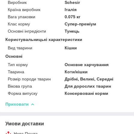
Виробник
Schesir
Країна виробник
Італія
Вага упаковки
0.075 кг
Клас корму
Супер-преміум
Основні інгредієнти
Тунець
Користувальницькі характеристики
Вид тварини
Кішки
Основні
Тип корму
Основне харчування
Тварина
Коти/кішки
Розмір породи тварин
Дрібні, Великі, Середні
Вікова група
Для дорослих тварин
Форма випуску
Консервовані корми
Приховати
Умови доставки
Нова Пошта