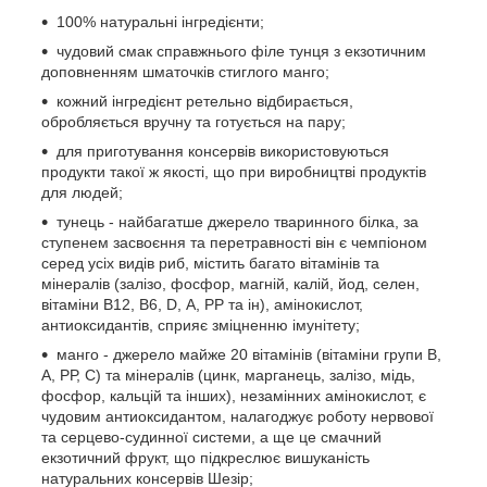
100% натуральні інгредієнти;
чудовий смак справжнього філе тунця з екзотичним
доповненням шматочків стиглого манго;
кожний інгредієнт ретельно відбирається,
обробляється вручну та готується на пару;
для приготування консервів використовуються
продукти такої ж якості, що при виробництві продуктів
для людей;
тунець - найбагатше джерело тваринного білка, за
ступенем засвоєння та перетравності він є чемпіоном
серед усіх видів риб, містить багато вітамінів та
мінералів (залізо, фосфор, магній, калій, йод, селен,
вітаміни В12, В6, D, А, РР та ін), амінокислот,
антиоксидантів, сприяє зміцненню імунітету;
манго - джерело майже 20 вітамінів (вітаміни групи В,
А, РР, С) та мінералів (цинк, марганець, залізо, мідь,
фосфор, кальцій та інших), незамінних амінокислот, є
чудовим антиоксидантом, налагоджує роботу нервової
та серцево-судинної системи, а ще це смачний
екзотичний фрукт, що підкреслює вишуканість
натуральних консервів Шезір;