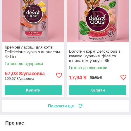
Кремові ласощі для котів
Вологий корм Delickcious з
Delickcious курка з ананасом
качкою, курячим філе та
4×15 г
шпинатом у соусі, 85г
Готово до відправки
Готово до відправки
57,03
₴/упаковка
17,94
₴
32,61 ₴
109,67 ₴/упаковка
Купити
Купити
Показати ще
Про нас