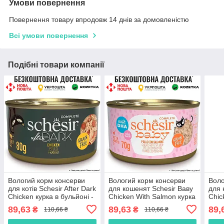
Умови повернення
Повернення товару впродовж 14 днів за домовленістю
Всі умови повернення
Подібні товари компанії
Вологий корм консерви
Вологий корм консерви
Воло
для котів Schesir After Dark
для кошенят Schesir Ваву
для 
Chicken курка в бульйоні -
Chicken With Salmon курка
Chic
банка 80г
з лососем в бульйоні -
курк
89,63
89,63
89,
₴
₴
110,66 ₴
110,66 ₴
банка 70г
яйце
80г