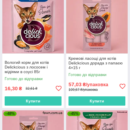
Кремові ласощі для котів
Вологий корм для котів
Delickcious дорада з папаєю
Delickcious з лососем і
4×15 г
мідіями в соусі 85г
Готово до відправки
Готово до відправки
57,03
₴/упаковка
16,30
₴
32,61 ₴
109,67 ₴/упаковка
Купити
Купити
–48%
–45%