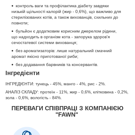
контроль ваги та профілактика діабету завдяки
низькій щільності калорій (жир - 0,6%), що важливо для
стерилізованих котів, а також вихованців, схильних до
повноти;
бульйон є додатковим корисним джерелом рідини,
що надходить в організм кота - запорука здоров'я
сечостатевої системи вихованця;
без ароматизаторів: лише натуральний смачний
аромат якісно приготованої риби;
без додавання барвників та консервантів.
Інгредієнти
ІНГРЕДІЄНТИ: тунець - 45%, манго - 4%, рис - 2%.
АНАЛІЗ СКЛАДУ: протеїн - 11%, жир - 0,6%, клітковина - 0,2%,
зола - 0,6%, вологість - 84%.
ПЕРЕВАГИ СПІВПРАЦІ З КОМПАНІЄЮ
"FAWN"