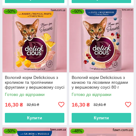
–50%
–50%
Вологий корм Delickcious з
Вологий корм Delickcious з
кроликом та тропічними
качкою та лісовими ягодами
фруктами у вершковому соусі
у вершковому соусі 80 г
80 г
Готово до відправки
Готово до відправки
16,30
16,30
₴
₴
32,61 ₴
32,61 ₴
Купити
Купити
–50%
–48%