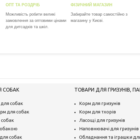
ОПТ ТА РОЗДРІБ
ФІЗИЧНИЙ МАГАЗИН
Можливість робити великі
Забирайте товар самостійно з
замовлення за оптовими цінами
магазину у Києві.
для дитсадків та шкіл.
Я СОБАК
ТОВАРИ ДЛЯ ГРИЗУНІВ, ПА
 для собак
Корм для гризунів
рм для собак
Корм для тхорів
 собак
Ласощі для гризунів
собакою
Наповнювачі для гризунів
для собак
Обладнання та іграшки для