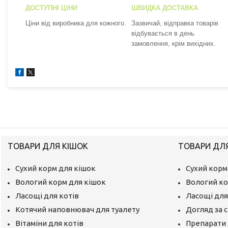
ДОСТУПНІ ЦІНИ
ШВИДКА ДОСТАВКА
Ціни від виробника для кожного.
Зазвичай, відправка товарів
відбувається в день
замовлення, крім вихідних.
ТОВАРИ ДЛЯ КІШОК
ТОВАРИ ДЛ
Сухий корм для кішок
Сухий корм
Вологий корм для кішок
Вологий ко
Ласощі для котів
Ласощі для
Котячий наповнювач для туалету
Догляд за 
Вітаміни для котів
Препарати 