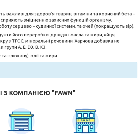
ить важливі для здоров’я тварин, вітаміни та корисний бета –
 сприяють зміцненню захисних функцій організму,
боту серцево – судинної системи, та очей (покращують зір).
дукти його переробки, дріжджі, масла та жири, яйця,
ру з ТГОС, мінеральні речовини. Харчова добавка не
групи А, Е, D3, В, К3.
та-глюкану), олії та жири.
І З КОМПАНІЄЮ "FAWN"