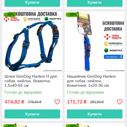
Купити
Купити
–39%
–39%
Шлея GimDog Harlem H для
Нашийник GimDog Harlem
собак, нейлон, блакитна,
для собак, нейлон,
1,5х40-55 см
блакитний, 1х20-30 см
Готово до відправки
Готово до відправки
474,82
171,72
₴
₴
778,40 ₴
281,50 ₴
Купити
Купити
–39%
–39%