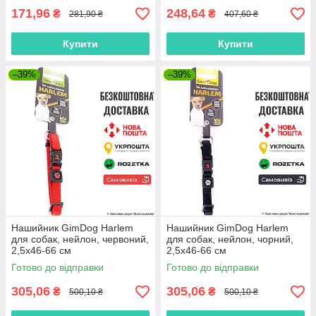
171,96
248,64
₴
₴
281,90 ₴
407,60 ₴
Купити
Купити
–39%
–39%
Нашийник GimDog Harlem
Нашийник GimDog Harlem
для собак, нейлон, червоний,
для собак, нейлон, чорний,
2,5х46-66 см
2,5х46-66 см
Готово до відправки
Готово до відправки
305,06
305,06
₴
₴
500,10 ₴
500,10 ₴