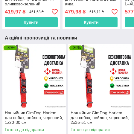
оливково-зелений
аква
L–XL
зел
419,97
479,98
577
₴
₴
451,58 ₴
516,11 ₴
Купити
Купити
Акційні пропозиції та новинки
–39%
–39%
Нашийник GimDog Harlem
Нашийник GimDog Harlem
для собак, нейлон, червоний,
для собак, нейлон, червоний,
1х20-30 см
2х35-51 см
Готово до відправки
Готово до відправки