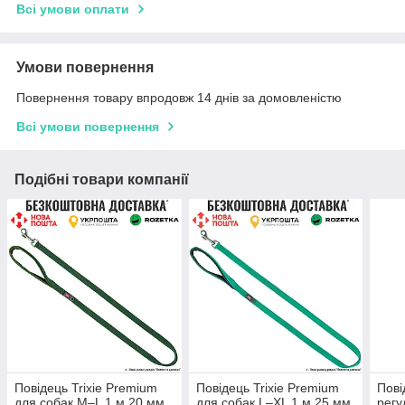
Всі умови оплати
Умови повернення
Повернення товару впродовж 14 днів за домовленістю
Всі умови повернення
Подібні товари компанії
Повідець Trixie Premium
Повідець Trixie Premium
Пові
для собак M–L 1 м 20 мм
для собак L–XL 1 м 25 мм
регу