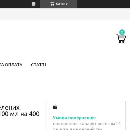
Кошик
ТА ОПЛАТА
СТАТТІ
елених
100 мл на 400
повернення товару протягом 14
днів
за домовленістю