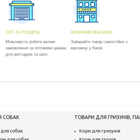
ОПТ ТА РОЗДРІБ
ФІЗИЧНИЙ МАГАЗИН
Можливість робити великі
Забирайте товар самостійно з
замовлення за оптовими цінами
магазину у Києві.
для дитсадків та шкіл.
Я СОБАК
ТОВАРИ ДЛЯ ГРИЗУНІВ, ПА
 для собак
Корм для гризунів
рм для собак
Корм для тхорів