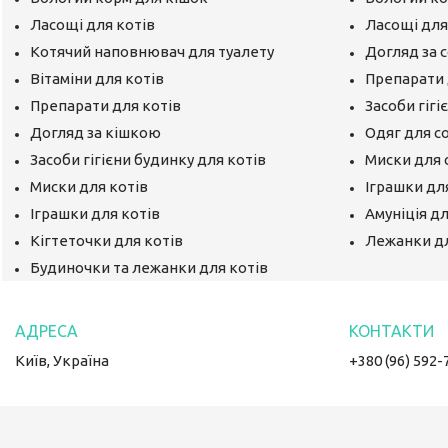
Ласощі для котів
Ласощі для
Котячий наповнювач для туалету
Догляд за 
Вітаміни для котів
Препарати 
Препарати для котів
Засоби гігі
Догляд за кішкою
Одяг для с
Засоби гігієни будинку для котів
Миски для 
Миски для котів
Іграшки дл
Іграшки для котів
Амуніція д
Кігтеточки для котів
Лежанки д
Будиночки та лежанки для котів
Київ, Україна
+380 (96) 592-