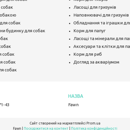
 собак
Ласощі для гризунів
собакою
Наповнювачі для гризунів
для собак
Обладнання та іграшки для
єни будинку для собак
Корм для папуг
обак
Ласощі та мінерали для па
собак
Аксесуари та клітки для п
я собак
Корм для риб
ля собак
Догляд за акваріумом
ля собак
71-43
Fawn
Сайт створений на маркетплейсі
Prom.ua
Fawn |
Поскаржитися на контент
|
Політика конфіденційності