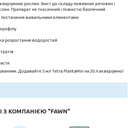
акваріумних рослин. Зміст до складу поживних речовин і
ослин. Препарат не токсичний і повністю безпечний
е постачання живильними елементами
лорофілу
ика розростання водоростей
ітратів
листя
ванням. Додавайте 5 мл Tetra PlantaMin на 20 л акваріумної
І З КОМПАНІЄЮ "FAWN"