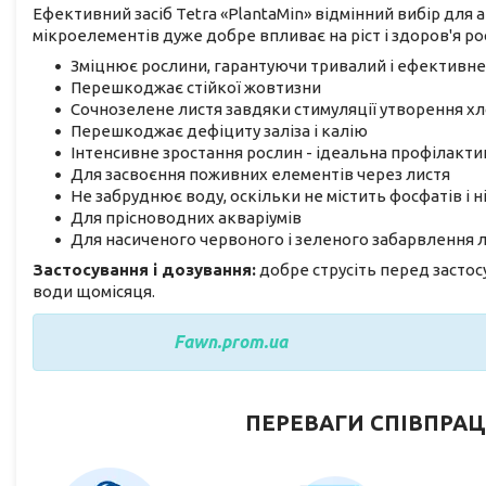
Ефективний засіб Tetra «PlantaMin» відмінний вибір для 
мікроелементів дуже добре впливає на ріст і здоров'я р
Зміцнює рослини, гарантуючи тривалий і ефективн
Перешкоджає стійкої жовтизни
Сочнозелене листя завдяки стимуляції утворення х
Перешкоджає дефіциту заліза і калію
Інтенсивне зростання рослин - ідеальна профілакт
Для засвоєння поживних елементів через листя
Не забруднює воду, оскільки не містить фосфатів і н
Для прісноводних акваріумів
Для насиченого червоного і зеленого забарвлення 
Застосування і дозування:
добре струсіть перед застосу
води щомісяця.
Fawn.prom.ua
ПЕРЕВАГИ СПІВПРАЦ