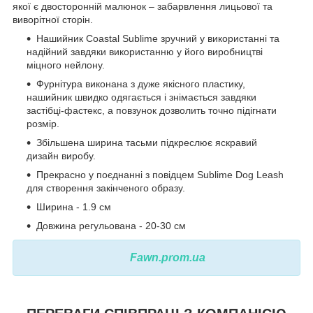
якої є двосторонній малюнок – забарвлення лицьової та
виворітної сторін.
Нашийник Coastal Sublime зручний у використанні та
надійний завдяки використанню у його виробництві
міцного нейлону.
Фурнітура виконана з дуже якісного пластику,
нашийник швидко одягається і знімається завдяки
застібці-фастекс, а повзунок дозволить точно підігнати
розмір.
Збільшена ширина тасьми підкреслює яскравий
дизайн виробу.
Прекрасно у поєднанні з повідцем Sublime Dog Leash
для створення закінченого образу.
Ширина - 1.9 см
Довжина регульована - 20-30 см
Fawn.prom.ua