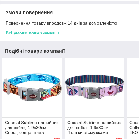
Умови повернення
Повернення товару впродовж 14 днів за домовленістю
Всі умови повернення
Подібні товари компанії
Coastal Sublime нашийник
Coastal Sublime нашийник
Coas
для собак, 1.9x30см
для собак, 1.9x30см
Col
Серф, сонце, пляж
Пташки зі смужками
ЕКО
соба