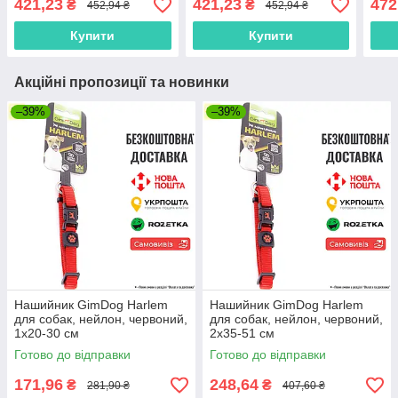
421,23
421,23
472
₴
₴
452,94 ₴
452,94 ₴
Фіол
Купити
Купити
Акційні пропозиції та новинки
–39%
–39%
Нашийник GimDog Harlem
Нашийник GimDog Harlem
для собак, нейлон, червоний,
для собак, нейлон, червоний,
1х20-30 см
2х35-51 см
Готово до відправки
Готово до відправки
171,96
248,64
₴
₴
281,90 ₴
407,60 ₴