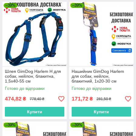
–39%
–39%
Шлея GimDog Harlem H для
Нашийник GimDog Harlem
собак, нейлон, блакитна,
для собак, нейлон,
1,5х40-55 см
блакитний, 1х20-30 см
Готово до відправки
Готово до відправки
474,82
171,72
₴
₴
778,40 ₴
281,50 ₴
Купити
Купити
–39%
–39%