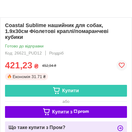
Coastal Sublime нашийник для собак,
1.9x30см Фіолетові краплі/помаранчеві
кубики
Готово до відправки
Код: 26621_PUD12
Роздріб
421,23
₴
452,94 ₴
Економія
31.71 ₴
Купити
або
Купити з
Що таке купити з Пром?