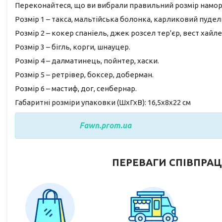
Переконайтеся, що ви вибрали правильний розмір намордн
Розмір 1 – такса, мальтійська болонка, карликовий пудел
Розмір 2 – кокер спаніель, джек розсел тер'єр, вест хайле
Розмір 3 – бігль, корги, шнауцер.
Розмір 4 – далматинець, пойнтер, хаски.
Розмір 5 – ретрівер, боксер, доберман.
Розмір 6 – мастиф, дог, сенбернар.
Габаритні розміри упаковки (ШхГхВ): 16,5х8х22 см
Fawn.prom.ua
ПЕРЕВАГИ СПІВПРАЦ