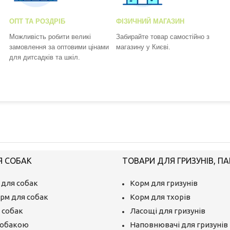
ОПТ ТА РОЗДРІБ
ФІЗИЧНИЙ МАГАЗИН
Можливість робити великі
Забирайте товар самостійно з
замовлення за оптовими цінами
магазину у Києві.
для дитсадків та шкіл.
Я СОБАК
ТОВАРИ ДЛЯ ГРИЗУНІВ, ПА
 для собак
Корм для гризунів
рм для собак
Корм для тхорів
 собак
Ласощі для гризунів
собакою
Наповнювачі для гризунів