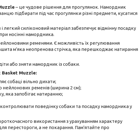
Muzzle
– це чудове рішення для прогулянок. Намордник
ванцю підбирати під час прогулянки різні предмети, кусатися
 і легкий силіконовий матеріал забезпечує відмінну посадку
при носінні намордника.
нейлоновими ременями. Є можливість їх регулювання
нашита м'яка неопренова стрічка, яка перешкоджає натирання
іти або зняти намордник із собаки.
 Basket Muzzle:
яє собаці вільно дихати;
 нейлонових ременів (ширина 2 см);
у, яка запобігає натиранню;
 контролювати поведінку собаки та посадку намордника у
короткочасного використання з урахуванням характеру
для перестороги, а не покарання. Пам'ятайте про