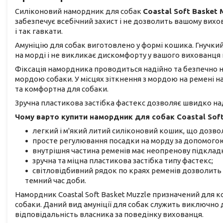
Силіконовий намордник для собак
Coastal Soft Basket 
забезпечує всебічний захист і не дозволить вашому вихо
і так гавкати.
Амуніцію для собак виготовлено у формі кошика. Гнучкий
на морді і не викликає дискомфорту у вашого вихованця 
Фіксація намордника проводиться надійно та безпечно 
мордою собаки. У місцях зіткнення з мордою на ремені 
та комфортна для собаки.
Зручна пластикова застібка фастекс дозволяє швидко над
Чому варто купити намордник для собак Coastal Soft
легкий і м'який литий силіконовий кошик, що дозвол
просте регулювання посадки на морду за допомогою
внутрішня частина ременів має неопренову підкладк
зручна та міцна пластикова застібка типу фастекс;
світловідбивний рядок по краях ременів дозволить
темний час доби.
Намордник Coastal Soft Basket Muzzle призначений для 
собаки. Даний вид амуніції для собак служить виключно 
відповідальність власника за поведінку вихованця.