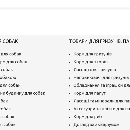
Я СОБАК
ТОВАРИ ДЛЯ ГРИЗУНІВ, ПА
 для собак
Корм для гризунів
рм для собак
Корм для тхорів
 собак
Ласощі для гризунів
собакою
Наповнювачі для гризунів
для собак
Обладнання та іграшки для
єни будинку для собак
Корм для папуг
обак
Ласощі та мінерали для па
собак
Аксесуари та клітки для п
я собак
Корм для риб
ля собак
Догляд за акваріумом