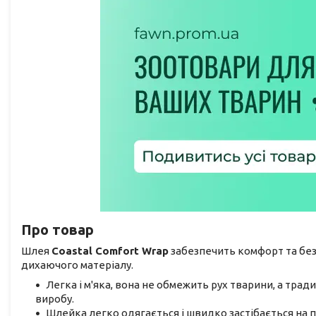
Про товар
Шлея
Coastal Comfort Wrap
забезпечить комфорт та без
дихаючого матеріалу.
Легка і м'яка, вона не обмежить рух тварини, а тради
виробу.
Шлейка легко одягається і швидко застібається на п