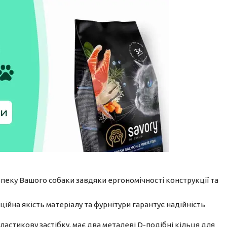
пеку Вашого собаки завдяки ергономічності конструкції та
ційна якість матеріалу та фурнітури гарантує надійність
ластикову застібку, має два металеві D-подібні кільця для