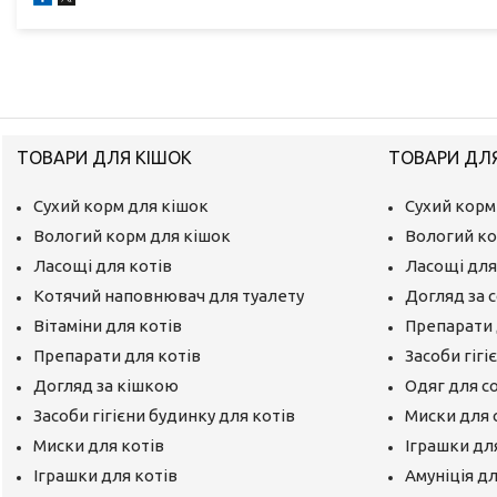
ТОВАРИ ДЛЯ КІШОК
ТОВАРИ ДЛ
Сухий корм для кішок
Сухий корм
Вологий корм для кішок
Вологий ко
Ласощі для котів
Ласощі для
Котячий наповнювач для туалету
Догляд за 
Вітаміни для котів
Препарати 
Препарати для котів
Засоби гігі
Догляд за кішкою
Одяг для с
Засоби гігієни будинку для котів
Миски для 
Миски для котів
Іграшки дл
Іграшки для котів
Амуніція д