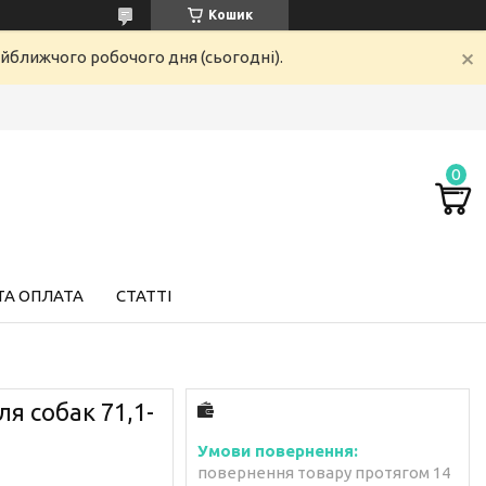
Кошик
айближчого робочого дня (сьогодні).
ТА ОПЛАТА
СТАТТІ
я собак 71,1-
повернення товару протягом 14