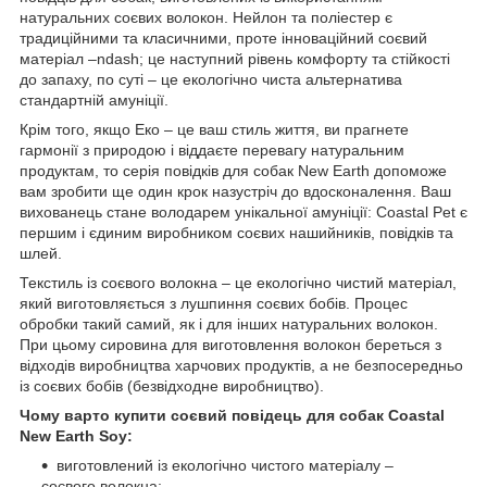
натуральних соєвих волокон. Нейлон та поліестер є
традиційними та класичними, проте інноваційний соєвий
матеріал –ndash; це наступний рівень комфорту та стійкості
до запаху, по суті – це екологічно чиста альтернатива
стандартній амуніції.
Крім того, якщо Еко – це ваш стиль життя, ви прагнете
гармонії з природою і віддаєте перевагу натуральним
продуктам, то серія повідків для собак New Earth допоможе
вам зробити ще один крок назустріч до вдосконалення. Ваш
вихованець стане володарем унікальної амуніції: Coastal Pet є
першим і єдиним виробником соєвих нашийників, повідків та
шлей.
Текстиль із соєвого волокна – це екологічно чистий матеріал,
який виготовляється з лушпиння соєвих бобів. Процес
обробки такий самий, як і для інших натуральних волокон.
При цьому сировина для виготовлення волокон береться з
відходів виробництва харчових продуктів, а не безпосередньо
із соєвих бобів (безвідходне виробництво).
Чому варто купити соєвий повідець для собак Coastal
New Earth Soy:
виготовлений із екологічно чистого матеріалу –
соєвого волокна;