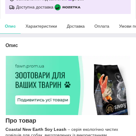
Доступна доставка
Опис
Характеристики
Доставка
Оплата
Умови п
Опис
Про товар
Coastal New Earth Soy Leash
– серія екологічно чистих
повідців для собак, виготовлених із використанням