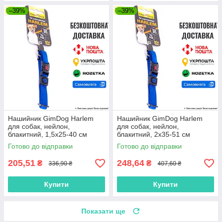
–39%
–39%
Нашийник GimDog Harlem
Нашийник GimDog Harlem
для собак, нейлон,
для собак, нейлон,
блакитний, 1,5х25-40 см
блакитний, 2х35-51 см
Готово до відправки
Готово до відправки
205,51
248,64
₴
₴
336,90 ₴
407,60 ₴
Купити
Купити
Показати ще