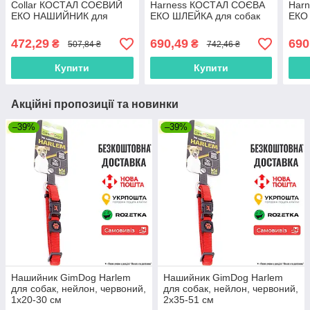
Collar КОСТАЛ СОЄВИЙ
Harness КОСТАЛ СОЄВА
Har
ЕКО НАШИЙНИК для
ЕКО ШЛЕЙКА для собак
ЕКО
собак 2х30-45 см
XS Фіолетовий
XS 
Фіолетовий
472,29
690,49
690
₴
₴
507,84 ₴
742,46 ₴
Купити
Купити
Акційні пропозиції та новинки
–39%
–39%
Нашийник GimDog Harlem
Нашийник GimDog Harlem
для собак, нейлон, червоний,
для собак, нейлон, червоний,
1х20-30 см
2х35-51 см