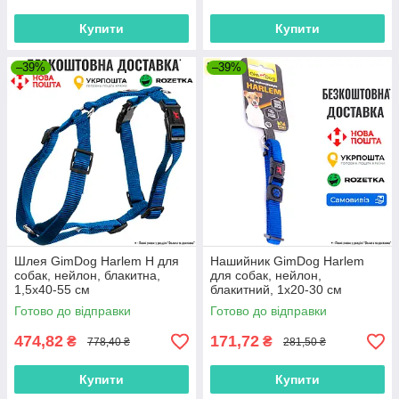
Купити
Купити
–39%
–39%
Шлея GimDog Harlem H для
Нашийник GimDog Harlem
собак, нейлон, блакитна,
для собак, нейлон,
1,5х40-55 см
блакитний, 1х20-30 см
Готово до відправки
Готово до відправки
474,82
171,72
₴
₴
778,40 ₴
281,50 ₴
Купити
Купити