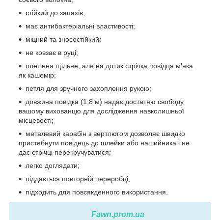
стійкий до запахів;
має антибактеріальні властивості;
міцний та зносостійкий;
не ковзає в руці;
плетіння щільне, але на дотик стрічка повідця м'яка
як кашемір;
петля для зручного захоплення рукою;
довжина повідка (1,8 м) надає достатню свободу
вашому вихованцю для дослідження навколишньої
місцевості;
металевий карабін з вертлюгом дозволяє швидко
пристебнути повідець до шлейки або нашийника і не
дає стрічці перекручуватися;
легко доглядати;
піддається повторній переробці;
підходить для повсякденного використання.
Fawn.prom.ua