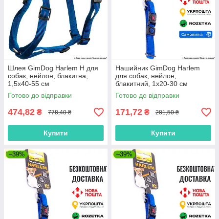
Шлея GimDog Harlem H для
Нашийник GimDog Harlem
собак, нейлон, блакитна,
для собак, нейлон,
1,5х40-55 см
блакитний, 1х20-30 см
Готово до відправки
Готово до відправки
474,82
171,72
₴
₴
778,40 ₴
281,50 ₴
Купити
Купити
–39%
–39%