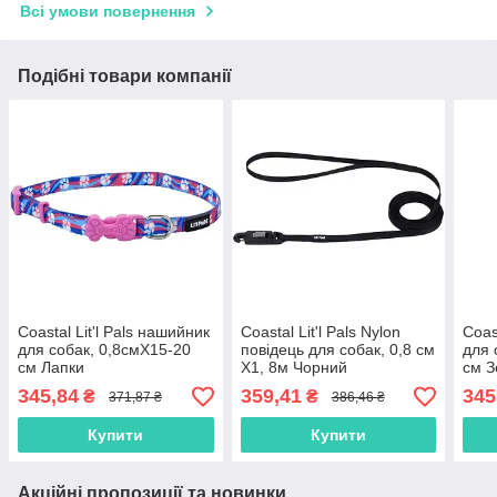
Всі умови повернення
Подібні товари компанії
Coastal Lit'l Pals нашийник
Coastal Lit'l Pals Nylon
Coas
для собак, 0,8смХ15-20
повідець для собак, 0,8 см
для 
см Лапки
Х1, 8м Чорний
см З
345,84
359,41
345
₴
₴
371,87 ₴
386,46 ₴
Купити
Купити
Акційні пропозиції та новинки