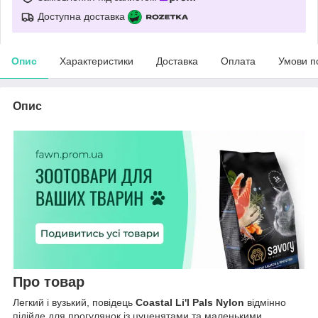
Доступна доставка
Опис
Характеристики
Доставка
Оплата
Умови п
Опис
Про товар
Легкий і вузький, повідець
Coastal Li'l Pals Nylon
відмінно
підійде для прогулянок із цуценятами та маленькими