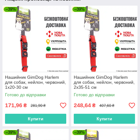
–39%
–39%
Нашийник GimDog Harlem
Нашийник GimDog Harlem
для собак, нейлон, червоний,
для собак, нейлон, червоний,
1х20-30 см
2х35-51 см
Готово до відправки
Готово до відправки
171,96
248,64
₴
₴
281,90 ₴
407,60 ₴
Купити
Купити
–39%
–39%