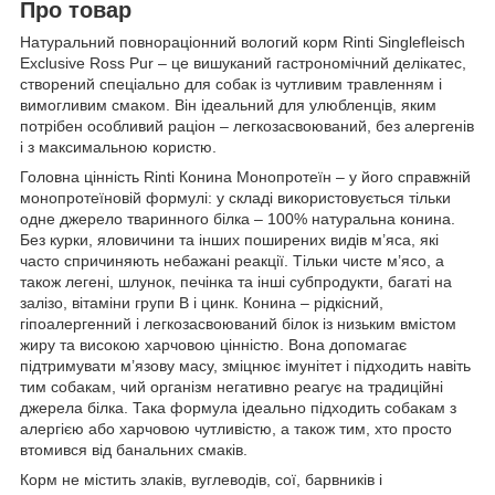
Про товар
Натуральний повнораціонний вологий корм Rinti Singlefleisch
Exclusive Ross Pur – це вишуканий гастрономічний делікатес,
створений спеціально для собак із чутливим травленням і
вимогливим смаком. Він ідеальний для улюбленців, яким
потрібен особливий раціон – легкозасвоюваний, без алергенів
і з максимальною користю.
Головна цінність Rinti Конина Монопротеїн – у його справжній
монопротеїновій формулі: у складі використовується тільки
одне джерело тваринного білка – 100% натуральна конина.
Без курки, яловичини та інших поширених видів м’яса, які
часто спричиняють небажані реакції. Тільки чисте м’ясо, а
також легені, шлунок, печінка та інші субпродукти, багаті на
залізо, вітаміни групи B і цинк. Конина – рідкісний,
гіпоалергенний і легкозасвоюваний білок із низьким вмістом
жиру та високою харчовою цінністю. Вона допомагає
підтримувати м’язову масу, зміцнює імунітет і підходить навіть
тим собакам, чий організм негативно реагує на традиційні
джерела білка. Така формула ідеально підходить собакам з
алергією або харчовою чутливістю, а також тим, хто просто
втомився від банальних смаків.
Корм не містить злаків, вуглеводів, сої, барвників і