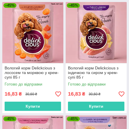
–45%
–45%
Вологий корм Delickcious з
Вологий корм Delickcious з
лососем та морквою у крем-
індичкою та сиром у крем-
супі 85 г
супі 85 г
Готово до відправки
Готово до відправки
16,83
16,83
₴
₴
30,60 ₴
30,60 ₴
Купити
Купити
–45%
–45%