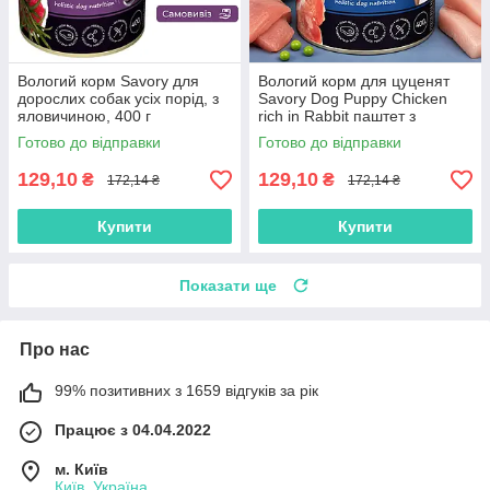
Вологий корм Savory для
Вологий корм для цуценят
дорослих собак усіх порід, з
Savory Dog Puppy Chicken
яловичиною, 400 г
rich in Rabbit паштет з
кроликом 400 г
Готово до відправки
Готово до відправки
129,10
129,10
₴
₴
172,14 ₴
172,14 ₴
Купити
Купити
Показати ще
Про нас
99% позитивних з 1659 відгуків за рік
Працює з 04.04.2022
м. Київ
Київ, Україна