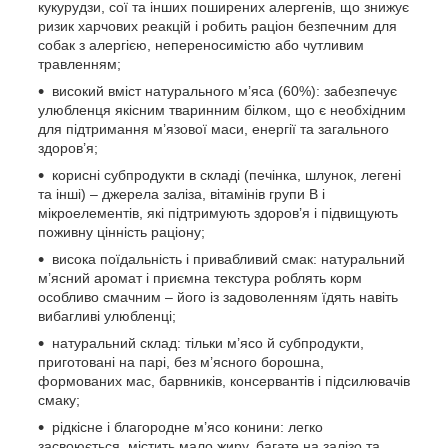
кукурудзи, сої та інших поширених алергенів, що знижує
ризик харчових реакцій і робить раціон безпечним для
собак з алергією, непереносимістю або чутливим
травленням;
високий вміст натурального м’яса (60%): забезпечує
улюбленця якісним тваринним білком, що є необхідним
для підтримання м’язової маси, енергії та загального
здоров’я;
корисні субпродукти в складі (печінка, шлунок, легені
та інші) – джерела заліза, вітамінів групи B і
мікроелементів, які підтримують здоров’я і підвищують
поживну цінність раціону;
висока поїдальність і привабливий смак: натуральний
м’ясний аромат і приємна текстура роблять корм
особливо смачним – його із задоволенням їдять навіть
вибагливі улюбленці;
натуральний склад: тільки м’ясо й субпродукти,
приготовані на парі, без м’ясного борошна,
формованих мас, барвників, консервантів і підсилювачів
смаку;
рідкісне і благородне м’ясо конини: легко
засвоюється, містить мало жиру, багате на залізо та