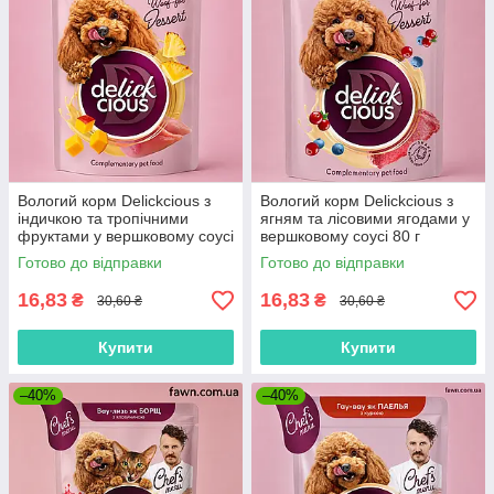
Вологий корм Delickcious з
Вологий корм Delickcious з
індичкою та тропічними
ягням та лісовими ягодами у
фруктами у вершковому соусі
вершковому соусі 80 г
80 г
Готово до відправки
Готово до відправки
16,83
16,83
₴
₴
30,60 ₴
30,60 ₴
Купити
Купити
–40%
–40%