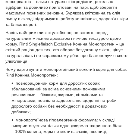
консервантів – тільки натуральні інгредієнти, ретельно
відібрані та дбайливо приготовані на парі, щоб зберегти
максимум поживних речовин. Бурякова клітковина та олія
льону в складі підтримують роботу кишківника, здоров’я шкіри
та блиск шерсті.
Навіть найпримхливіші улюбленці не встоять перед
натуральним м’ясним ароматом і ніжною текстурою цього
корму. Rinti Singlefleisch Exclusive Конина Монопротеїн – це
елітний раціон для тих, хто обирає бездоганну якість, цінує
натуральність і по-справжньому дбає про благополуччя свого
улюбленця.
Чому варто купити монопротеїновий вологий корм для собак
Rinti Конина Монопротеїн:
повнораціонний корм для дорослих собак:
збалансований за всіма основними поживними
речовинами – білками, жирами, вітамінами та
мінералами, повністю задовольняє щоденні потреби
дорослого собаки без необхідності в додаткових
добавках;
монопротеїнова гіпоалергенна формула: у складі
використовується тільки одне джерело тваринного білка
– 100% конина, корм не містить злаків, пшениці,