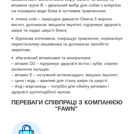
вітаміни групи B – ідеальний вибір для собак з алергією
на поширені види білка й чутливим травленням;
лляна олія – природне джерело Омега-3 жирних
кислот, допомагає зміцнити імунітет, підтримує здоров’я
шкіри та надає шерсті блиск;
бурякова клітковина: покращує травлення, нормалізує
перистальтику кишківника та допомагає запобігти
закрепам;
збагачений вітамінами та мінералами:
– вітамін D3 – підтримує здоров’я кісток і зубів, сприяє
засвоєнню кальцію;
– вітамін E – потужний антиоксидант, зміцнює імунітет;
– цинк і мідь – важливі для стану шкіри та шерсті;
– йод і марганець – потрібні для обміну речовин і
здоров’я щитоподібної залози.
ПЕРЕВАГИ СПІВПРАЦІ З КОМПАНІЄЮ
"FAWN"