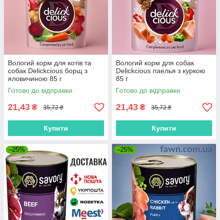
Вологий корм для котів та
Вологий корм для собак
собак Delickcious борщ з
Delickcious паелья з куркою
яловичиною 85 г
85 г
Готово до відправки
Готово до відправки
21,43
21,43
₴
₴
35,72 ₴
35,72 ₴
Купити
Купити
–25%
–25%