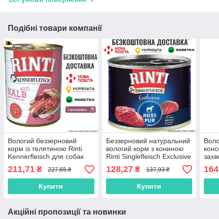
Подібні товари компанії
Вологий беззерновий
Беззерновий натуральний
Воло
корм із телятиною Rinti
вологий корм з кониною
конс
Kennerfleisch для собак
Rinti Singlefleisch Exclusive
зах
800 г
Ross Pur 185г
шлун
211,71
128,27
164
₴
₴
227,65 ₴
137,93 ₴
трак
зало
Купити
Купити
400г
Акційні пропозиції та новинки