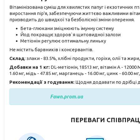
Вітамінізована суміш для хвилястих папуг і екзотичних пт
виростання пір'я, забезпечуючи життєво важливими віта
призводить до швидкої та безболісної зміни оперення.
Бета-глюкани зміцнюють імунну систему
Йод покращує здоров`я щитовидної залози
Метіонін регулює оптимальну линьку
Не містить барвників і консервантів.
Склад
: злаки - 83.5%, хлібні продукти, горіхи, олії та жири
Добавки на 1 кг:
DL-метіонін, 18513 мг, вітамін А - 12000 МО
1.60 мг, мідь - 47.85 мг, марганець - 16.00 мг, цинк - 60.00 мг,
Рекомендації з годування:
Щодня додавати по дрібці д
Fawn.prom.ua
ПЕРЕВАГИ СПІВПРАЦ