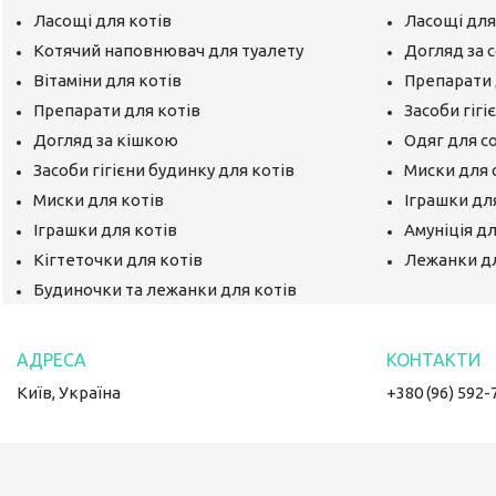
Ласощі для котів
Ласощі для
Котячий наповнювач для туалету
Догляд за 
Вітаміни для котів
Препарати 
Препарати для котів
Засоби гігі
Догляд за кішкою
Одяг для с
Засоби гігієни будинку для котів
Миски для 
Миски для котів
Іграшки дл
Іграшки для котів
Амуніція д
Кігтеточки для котів
Лежанки д
Будиночки та лежанки для котів
Київ, Україна
+380 (96) 592-