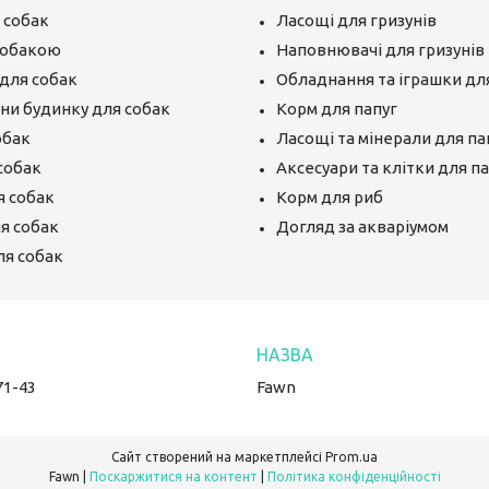
 собак
Ласощі для гризунів
собакою
Наповнювачі для гризунів
для собак
Обладнання та іграшки для
єни будинку для собак
Корм для папуг
обак
Ласощі та мінерали для па
собак
Аксесуари та клітки для п
я собак
Корм для риб
ля собак
Догляд за акваріумом
ля собак
71-43
Fawn
Сайт створений на маркетплейсі
Prom.ua
Fawn |
Поскаржитися на контент
|
Політика конфіденційності