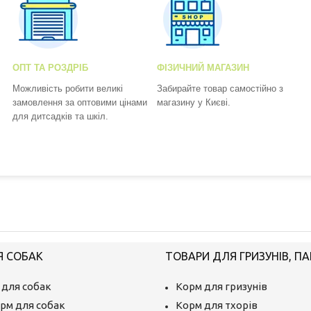
ОПТ ТА РОЗДРІБ
ФІЗИЧНИЙ МАГАЗИН
Можливість робити великі
Забирайте товар самостійно з
замовлення за оптовими цінами
магазину у Києві.
для дитсадків та шкіл.
Я СОБАК
ТОВАРИ ДЛЯ ГРИЗУНІВ, ПА
 для собак
Корм для гризунів
рм для собак
Корм для тхорів