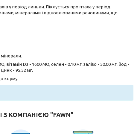
ахів у період линьки. Піклується про птаха у період
мінами, мінералами і відновлюваними речовинами, що
, мінерали.
, вітамін D3 - 1600 МО, селен - 0.10 мг, залізо - 50.00 мг, йод -
 цинк - 95.52 мг.
о корму.
І З КОМПАНІЄЮ "FAWN"